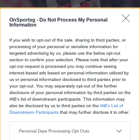
OnSportsg -
Do Not Process My Personal
Information
If you wish to opt-out of the sale, sharing to third parties, or
processing of your personal or sensitive information for
targeted advertising by us, please use the below opt-out
section to confirm your selection. Please note that after your
opt-out request is processed you may continue seeing
interest-based ads based on personal information utilized by
us or personal information disclosed to third parties prior to
your opt-out. You may separately opt-out of the further
disclosure of your personal information by third parties on the
IAB’s list of downstream participants. This information may
Μπενφίκα: Στα 50 εκατ. ευρώ η τιμή πώλησης
also be disclosed by us to third parties on the
IAB’s List of
του Παυλίδη
Downstream Participants
that may further disclose it to other
third parties.
Παρά τα σενάρια πώλησης του Βαγγέλη Παυλίδη, η
Μπενφίκα δεν εμφανίζεται διατεθειμένη να τον
Personal Data Processing Opt Outs
παραχωρήσει εύκολα, σύμφωνα με την O Jogo.