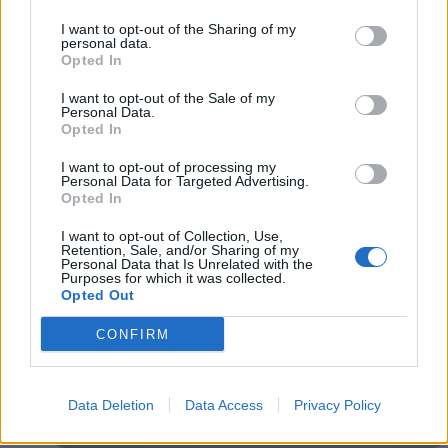
για την ανάδειξη νέου διοικητικού
συμβουλίου
I want to opt-out of the Sharing of my
personal data.
Στη διαδικασία ανάδειξης νέου διοικητικού
Opted In
συμβουλίου μπαίνει η Ελληνική Φίλαθλη Ομοσπονδία
I want to opt-out of the Sale of my
Επιτραπέζιας Αντισφαίρισης.
Personal Data.
Opted In
30 Νοεμβρίου 2024 05:14
I want to opt-out of processing my
Personal Data for Targeted Advertising.
Opted In
I want to opt-out of Collection, Use,
Retention, Sale, and/or Sharing of my
Personal Data that Is Unrelated with the
Purposes for which it was collected.
Opted Out
CONFIRM
Data Deletion
Data Access
Privacy Policy