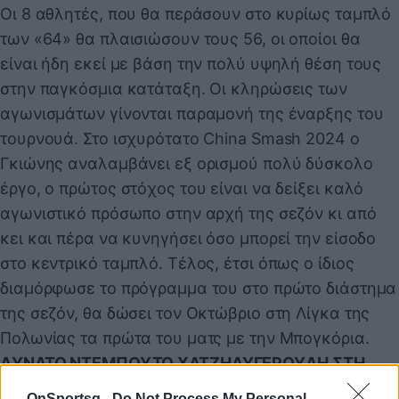
Οι 8 αθλητές, που θα περάσουν στο κυρίως ταμπλό
των «64» θα πλαισιώσουν τους 56, οι οποίοι θα
είναι ήδη εκεί με βάση την πολύ υψηλή θέση τους
στην παγκόσμια κατάταξη. Οι κληρώσεις των
αγωνισμάτων γίνονται παραμονή της έναρξης του
τουρνουά. Στο ισχυρότατο China Smash 2024 ο
Γκιώνης αναλαμβάνει εξ ορισμού πολύ δύσκολο
έργο, ο πρώτος στόχος του είναι να δείξει καλό
αγωνιστικό πρόσωπο στην αρχή της σεζόν κι από
κει και πέρα να κυνηγήσει όσο μπορεί την είσοδο
στο κεντρικό ταμπλό. Τέλος, έτσι όπως ο ίδιος
διαμόρφωσε το πρόγραμμα του στο πρώτο διάστημα
της σεζόν, θα δώσει τον Οκτώβριο στη Λίγκα της
Πολωνίας τα πρώτα του ματς με την Μπογκόρια.
ΔΥΝΑΤΟ ΝΤΕΜΠΟΥΤΟ ΧΑΤΖΗΛΥΓΕΡΟΥΔΗ ΣΤΗ
ΔΑΝΙΑ
OnSportsg -
Do Not Process My Personal