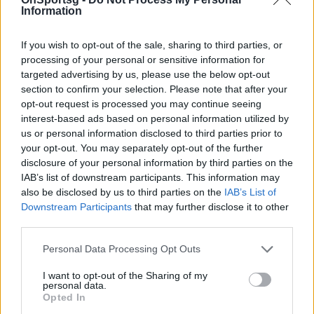
Στη Δανία στο μεταξύ, έκανε την αρχή σε ξένο
Information
διασυλλογικό πρωτάθλημα για τη φετινή
If you wish to opt-out of the sale, sharing to third parties, or
αγωνιστική περίοδο ένας ακόμα αθλητής της
processing of your personal or sensitive information for
εθνικής μας ομάδας ανδρών. Ο Γεράσιμος
targeted advertising by us, please use the below opt-out
Χατζηλυγερούδης, «χρυσός» Βαλκανιονίκης στο
section to confirm your selection. Please note that after your
opt-out request is processed you may continue seeing
ομαδικό ανδρών πέρσι και «ασημένιος» φέτος,
interest-based ads based on personal information utilized by
πραγματοποίησε το Σαββατοκύριακο 21 και 22/09
us or personal information disclosed to third parties prior to
το ντεμπούτο του με τη B75 Hirtshals 1 και ήταν
your opt-out. You may separately opt-out of the further
disclosure of your personal information by third parties on the
δυνατό και στην εμφάνιση και στην εμπειρία και
IAB’s list of downstream participants. This information may
στα αποτελέσματα της ομάδας.
also be disclosed by us to third parties on the
IAB’s List of
Για την 1η αγωνιστική της δανέζικης λίγκας το
Downstream Participants
that may further disclose it to other
third parties.
συγκεκριμένο κλαμπ επιβλήθηκε 5-0 εντός έδρας
της Hillerød GI 1. Στη 2η αγωνιστική, έκαμψε ως
Personal Data Processing Opt Outs
φιλοξενούμενο μία από τις διαχρονικά κορυφαίες
I want to opt-out of the Sharing of my
ομάδες της χώρας, τη Ρόσκιλντε. Επικράτησε 5-4
personal data.
Opted In
και πήρε δύο βαθμούς, ενώ με την ευρεία νίκη της