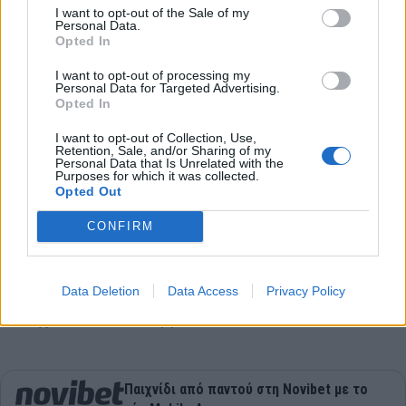
πρεμιέρας κατέκτησε το «τρίποντο».
I want to opt-out of the Sale of my
Personal Data.
Το Σάββατο ο Χατζηλυγερούδης έδωσε ένα ματς
Opted In
και νίκησε τον Δανό Γουίλιαμ Μπεκ με 3-0 σετ. Την
I want to opt-out of processing my
Personal Data for Targeted Advertising.
Κυριακή κάμφθηκε φυσιολογικά με 3-0 σετ πρώτα
Opted In
από τον Σουηδό Γενς Λούντκβιστ, πρωταθλητή
I want to opt-out of Collection, Use,
Ευρώπης του ομαδικού ανδρών το 2002 κι έπειτα
Retention, Sale, and/or Sharing of my
Personal Data that Is Unrelated with the
από τον εν ενεργεία Δανό διεθνή Τομπίας
Purposes for which it was collected.
Ράσμουσεν.
Opted Out
Ο δευτεραθλητής Ελλάδας του 2022 στο διπλό
CONFIRM
ανδρών προετοιμάζεται με τους νέους συμπαίκτες
του από τις 10 Σεπτεμβρίου και επιστρέφει
Data Deletion
Data Access
Privacy Policy
μεσοβδόμαδα στην Αθήνα. Το πρωτάθλημα θα
συνεχιστεί τον Οκτώβριο.
Παιχνίδι από παντού στη Novibet με το