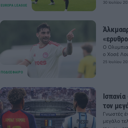
30 Ιουλίου 20
Άλκμααρ
«ερυθρ
Ο Ολυμπια
ο Χοσέ Λο
25 Ιουλίου 20
Ισπανία 
τον μεγ
Γνωστές έγ
μεγάλο τε