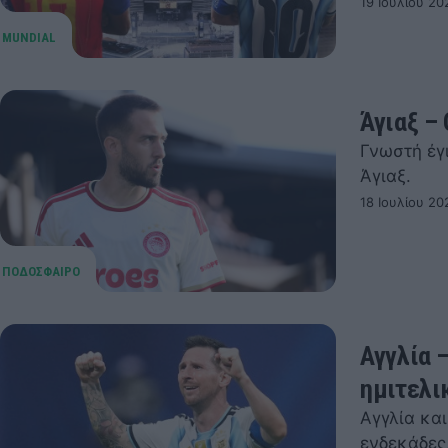
19 Ιουλίου 20
Άγιαξ –
Γνωστή έγ
Άγιαξ.
18 Ιουλίου 20
Αγγλία –
ημιτελι
Αγγλία και
ενδεκάδες,