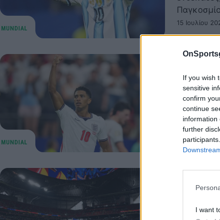
Παγκοσμίο
15 Ιουλίου 20
OnSports
Νορβηγί
If you wish 
προημιτ
sensitive in
confirm you
Δείτε τις 
continue se
μάχης με 
information 
11 Ιουλίου 20
further disc
participants
Downstream 
Μουντιά
Persona
Ακρωτήρ
I want t
Πολλές εκ