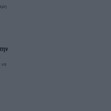
τερη
την
ι να