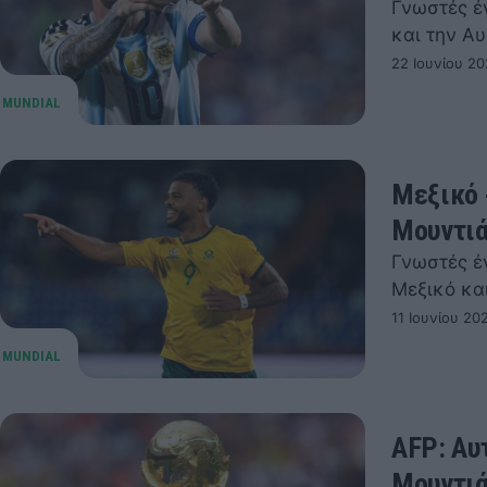
Γνωστές έ
και την Αυ
22 Ιουνίου 20
Μεξικό 
Μουντιά
Γνωστές έ
Μεξικό κα
11 Ιουνίου 20
AFP: Αυ
Μουντι