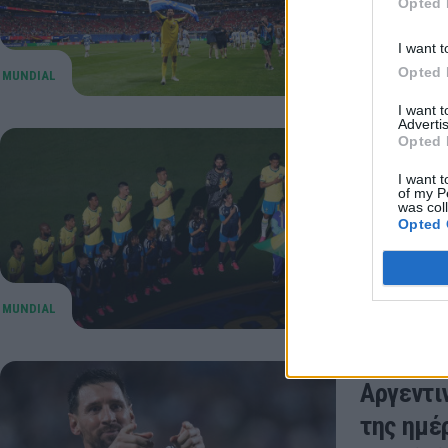
Opted 
ομίλων το
28 Ιουνίου 20
I want t
Opted 
I want 
Advertis
Opted 
Σκωτία 
I want t
πάγκο ο
of my P
was col
Δείτε τις
Opted 
24 Ιουνίου 20
Αργεντι
της ημέ