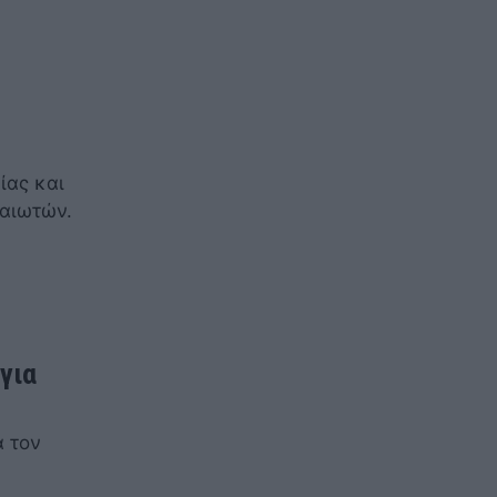
ίας και
ραιωτών.
 για
α τον