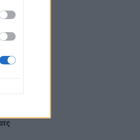
- Στον
αζιλία.
ατς