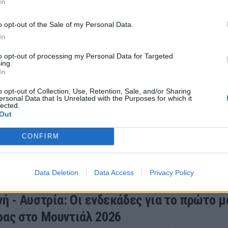
In
υ Παγκοσμίου Κυπέλλου 2026, σύμφωνα με την Opta.
26 19:14
o opt-out of the Sale of my Personal Data.
In
to opt-out of processing my Personal Data for Targeted
ing.
In
- Βραζιλία: Οι ενδεκάδες της αναμέτρησης 
o opt-out of Collection, Use, Retention, Sale, and/or Sharing
 Νεϊμάρ
ersonal Data that Is Unrelated with the Purposes for which it
lected.
 ενδεκάδες της αναμέτρησης ανάμεσα σε Σκωτία και Βρ
Out
26 23:44
CONFIRM
Data Deletion
Data Access
Privacy Policy
νή - Αυστρία: Οι ενδεκάδες για το πρώτο μ
ρας στο Μουντιάλ 2026