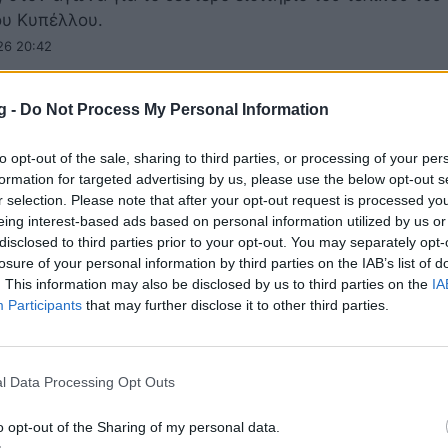
υ Κυπέλλου.
26 20:42
g -
Do Not Process My Personal Information
α - Αγγλία: Οι ενδεκάδες του σπουδαίου
to opt-out of the sale, sharing to third parties, or processing of your per
ελικού
formation for targeted advertising by us, please use the below opt-out s
r selection. Please note that after your opt-out request is processed y
επιλογές που έκαναν Νορβηγία και Αγγλία για την ενδε
eing interest-based ads based on personal information utilized by us or
έπαθλο την πρόκριση στα ημιτελικά του Μουντιάλ 202
disclosed to third parties prior to your opt-out. You may separately opt-
26 22:51
losure of your personal information by third parties on the IAB’s list of
. This information may also be disclosed by us to third parties on the
IA
Participants
that may further disclose it to other third parties.
λ 2026: Με δύο παίκτες από το Πράσινο
l Data Processing Opt Outs
ι η κορυφαία ενδεκάδα των ομίλων!
o opt-out of the Sharing of my personal data.
πλήξεις περιλαμβάνει η κορυφαία ενδεκάδα της φάση