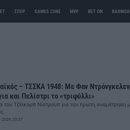
ΕΤ
ΣΠΟΡ
GAMES ΖΟΝΕ
MVP
BET ΟΝ
ΒΑΘΜΟΛ
αϊκός – ΤΣΣΚΑ 1948: Με Φαν Ντρόνγκελεν
για και Πελίστρι το «τριφύλλι»
α του Τζέικομπ Νίστρουπ για την πρώτη αναμέτρηση μ
υς.
 2026 20:27