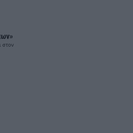
κων»
ι στον