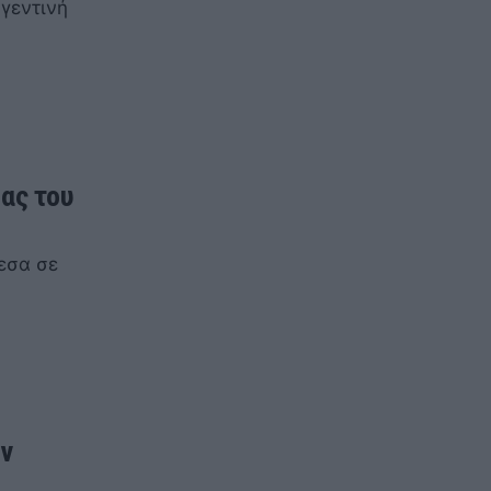
γεντινή
ας του
εσα σε
ων