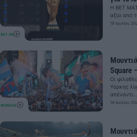
Η BET MAT
αξία από τ
19 Ιουλίου 20
Μουντιά
Square 
Οι φίλαθλο
Υόρκης λί
απέναντι
19 Ιουλίου 20
Μουντιά