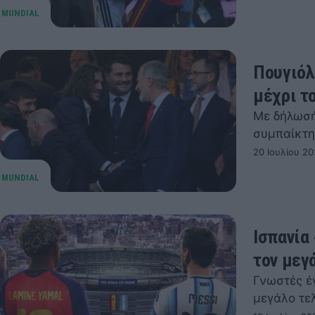
Πουγιόλ
μέχρι τ
Με δήλωσή
συμπαίκτη 
20 Ιουλίου 20
Ισπανία 
τον μεγ
Γνωστές έγ
μεγάλο τε