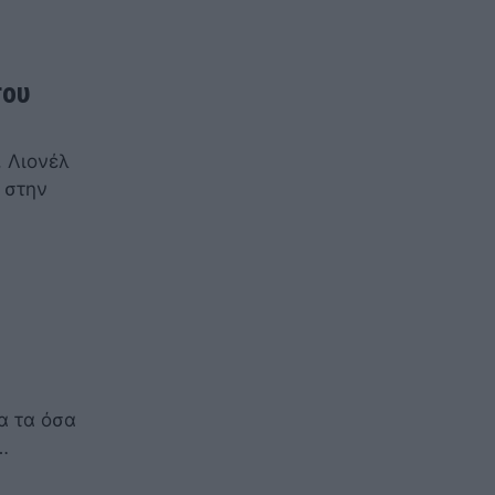
του
, Λιονέλ
 στην
α τα όσα
…