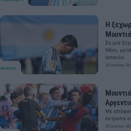
Η ξεχωρ
Μουντιά
Σε μια ξε
Μέσι, μετ
Ισπανία.
20 Ιουλίου 20
Μουντιά
Αργεντι
Με απόφασή
έκτροπα σ
20 Ιουλίου 20