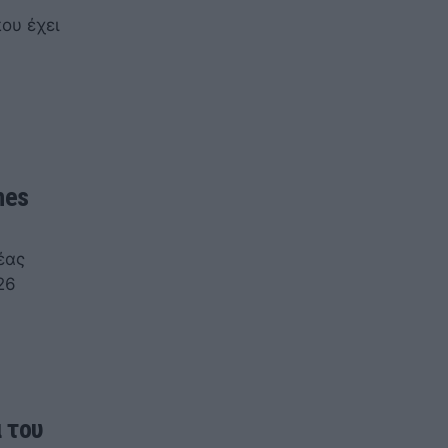
ου έχει
mes
έας
26
 του