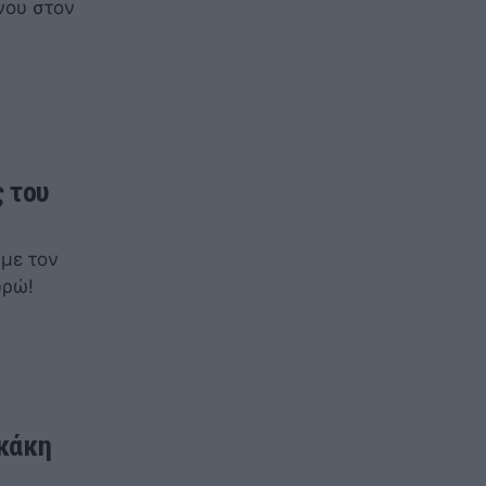
νου στον
ς του
 με τον
υρώ!
κάκη