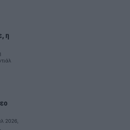
, η
η
ντιάλ
τεο
άλ 2026,
…