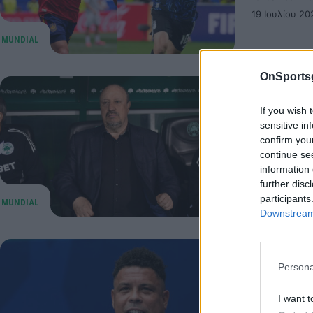
19 Ιουλίου 20
OnSports
«Καρφιά
If you wish 
Ισπανία
sensitive in
confirm you
Λίγες ώρες
continue se
ο Ράφα Μπ
information 
19 Ιουλίου 20
further disc
participants
Downstream 
Μουντιά
Persona
Αργεντιν
I want t
Ο Ρονάλντ