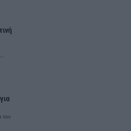
τινή
η…
 για
α τον