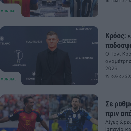
19 Ιουλίου 20
Κρόος: 
ποδοσφα
Ο Τόνι Κρ
αναμέτρησ
2026.
19 Ιουλίου 20
Σε ρυθμ
πριν απ
Λίγες ώρε
Ισπανία κ