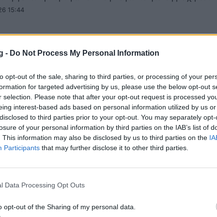
26 15:44
g -
Do Not Process My Personal Information
» Μπενίτεθ για Αργεντινή: «Εξαιρετική η
to opt-out of the sale, sharing to third parties, or processing of your per
, ευνοήθηκε αρκετά μέχρι τώρα η Αλμπισε
formation for targeted advertising by us, please use the below opt-out s
r selection. Please note that after your opt-out request is processed y
 πριν από τη μεγάλη μάχη για το τρόπαιο του Μουντιά
eing interest-based ads based on personal information utilized by us or
ενίτεθ έκανε το σχόλιό του για τον…
disclosed to third parties prior to your opt-out. You may separately opt-
26 14:30
losure of your personal information by third parties on the IAB’s list of
. This information may also be disclosed by us to third parties on the
IA
Participants
that may further disclose it to other third parties.
λ 2026: «Η Ισπανία θα νικήσει εύκολα την
l Data Processing Opt Outs
ή» - Σίγουρος ο Ρονάλντο για τον τελικό
o opt-out of the Sharing of my personal data.
ο εξέφρασε την πεποίθησή του ότι η Ισπανία θα επικρ