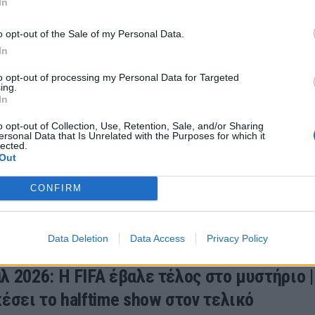
In
ίτερες δυσκολίες της Αργεντινής στον τελικό του Μουν
o opt-out of the Sale of my Personal Data.
26 12:59
In
to opt-out of processing my Personal Data for Targeted
ing.
In
σές» αλλαγές των Μουντιάλ
o opt-out of Collection, Use, Retention, Sale, and/or Sharing
νίνγκα μέχρι τον Γκέτσε. Αυτές είναι οι «χρυσές» αλ
ersonal Data that Is Unrelated with the Purposes for which it
lected.
ραν σε τελικό Παγκόσμιου Κυπέλλου.
Out
26 13:31
CONFIRM
Data Deletion
Data Access
Privacy Policy
λ 2026: Η FIFA έβαλε τέλος στο μυστήριο |
έσει το halftime show στον τελικό