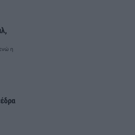
αλ,
ενώ η
 έδρα