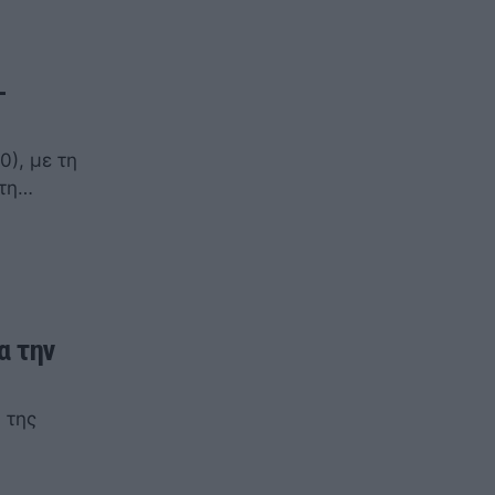
-
), με τη
στη…
α την
 της