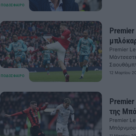
Premier
μπλόκαρ
Premier L
Μάντσεστε
Σαουθάμπ
12 Μαρτίου 2
Premier
της Μπό
Premier Le
Μπόρνμο
11 Μαρτίου 20