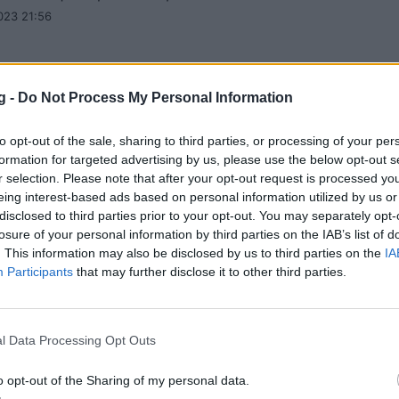
023 21:56
g -
Do Not Process My Personal Information
 League: Μείωσε στο -2 με τεσσάρα η
to opt-out of the sale, sharing to third parties, or processing of your per
τερ Σίτι, έγραψε ιστορία ο Χάαλαντ
formation for targeted advertising by us, please use the below opt-out s
eague: Η Μάντσεστερ Σίτι διέλυσε 4-1 τη Μπόρνμουθ κ
r selection. Please note that after your opt-out request is processed y
eing interest-based ads based on personal information utilized by us or
νά τη διαφορά με την Άρσεναλ.
disclosed to third parties prior to your opt-out. You may separately opt-
ου 2023 21:37
losure of your personal information by third parties on the IAB’s list of
. This information may also be disclosed by us to third parties on the
IA
Participants
that may further disclose it to other third parties.
 League: Στο +5 η Άρσεναλ από τη Μάντσεσ
l Data Processing Opt Outs
o opt-out of the Sharing of my personal data.
ague: Η Άρσεναλ λύγισε 1-0 τη Λέστερ.