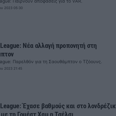
eague: Παίρνουν αποφάσεις για το VAR.
ου 2023 05:30
 League: Νέα αλλαγή προπονητή στη
μπτον
eague: Παρελθόν για τη Σαουθάμπτον ο Τζόουνς.
ου 2023 21:45
 League: Έχασε βαθμούς και στο λονδρέζι
 με τη Γουέστ Χαμ η Τσέλσι