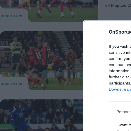
04 Μαρτίου 2
OnSports
Premier
If you wish 
Μάντσεσ
sensitive in
Premier L
confirm you
continue se
μείωσε ξα
information 
25 Φεβρουαρί
further disc
participants
Downstream 
Premier
Persona
Σίτι!
I want t
Premier Le