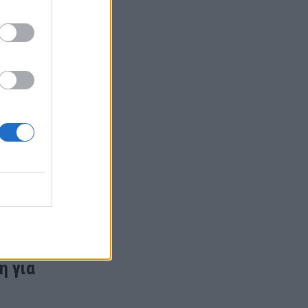
 Χανκς
τον
η για