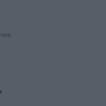
1/03).
ι