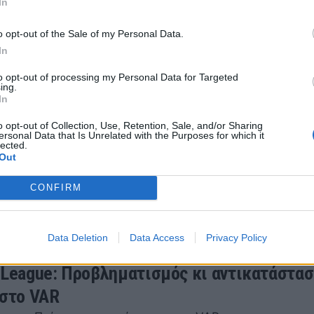
In
ου 2023 19:58
o opt-out of the Sale of my Personal Data.
In
to opt-out of processing my Personal Data for Targeted
ing.
In
 League: Βλέπει Άστον Βίλα-Άρσεναλ ο Τομ
o opt-out of Collection, Use, Retention, Sale, and/or Sharing
άθηκε» στα γκολ των γηπεδούχων
ersonal Data that Is Unrelated with the Purposes for which it
lected.
eague: Ο Τομ Χανκς παρακολουθεί την αναμέτρηση Άσ
Out
ναλ.
CONFIRM
ου 2023 15:10
Data Deletion
Data Access
Privacy Policy
 League: Προβληματισμός κι αντικατάστασ
 στο VAR