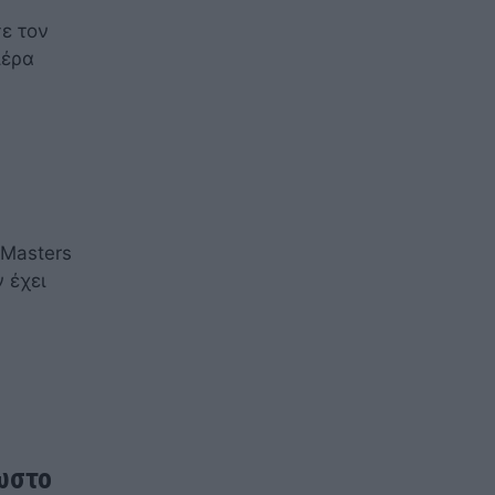
ε τον
ιέρα
 Masters
 έχει
νωστο