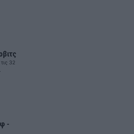
οβιτς
τις 32
…
φ -