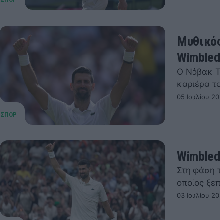
Μυθικός
Wimbled
Ο Νόβακ Τ
καριέρα το
05 Ιουλίου 20
Wimbled
Στη φάση 
οποίος ξεπ
03 Ιουλίου 20