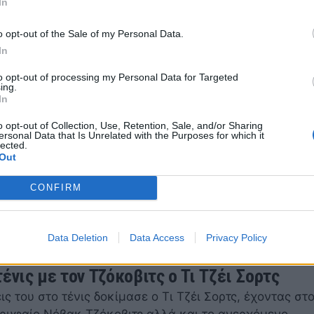
In
κοβιτς κόντρα στον Ζοάο Φονσέκα να ξεχωρίζει στο
6 12:23
o opt-out of the Sale of my Personal Data.
In
to opt-out of processing my Personal Data for Targeted
ing.
In
Garros: Το πρόγραμμα της πρώτης ημέρας
o opt-out of Collection, Use, Retention, Sale, and/or Sharing
Garros εκκινεί με τους Τζόκοβιτς, Ζβέρεφ, Αντρεέβα κ
ersonal Data that Is Unrelated with the Purposes for which it
lected.
 να ξεχωρίζουν στην πρώτη ημέρα του τουρνουά.
Out
6 21:45
CONFIRM
Data Deletion
Data Access
Privacy Policy
ένις με τον Τζόκοβιτς ο Τι Τζέι Σορτς
ις του στο τένις δοκίμασε ο Τι Τζέι Σορτς, έχοντας στ