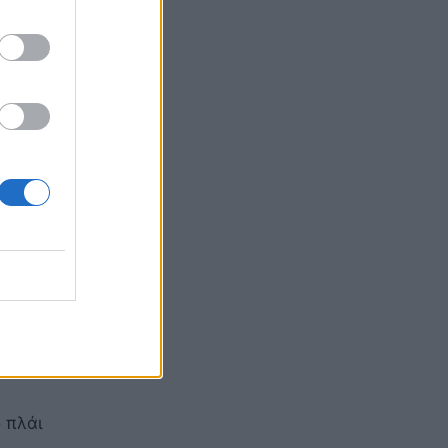
…
αι
ο πλάι