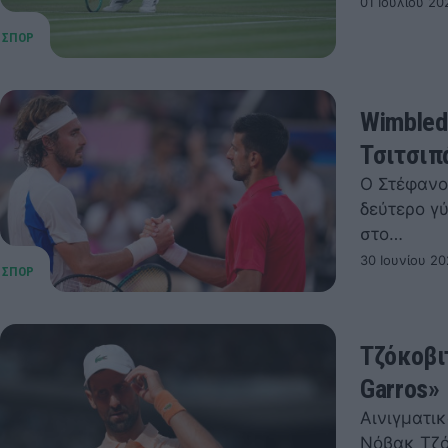
01 Ιουλίου 20
Wimbled
Τσιτσιπ
Ο Στέφανο
δεύτερο γύ
στο…
30 Ιουνίου 20
Τζόκοβι
Garros»
Αινιγματι
Νόβακ Τζό