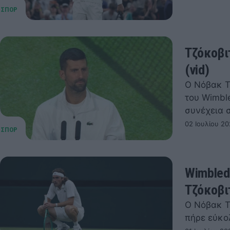
Τζόκοβι
(vid)
Ο Νόβακ Τ
του Wimbl
συνέχεια 
02 Ιουλίου 20
Wimbled
Τζόκοβι
Ο Νόβακ Τ
πήρε εύκο