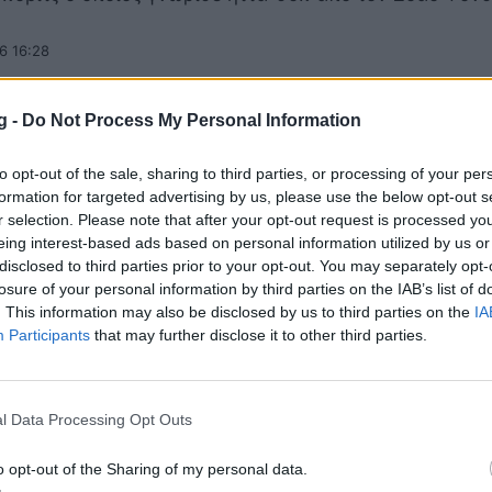
6 16:28
g -
Do Not Process My Personal Information
Garros των εκπλήξεων: Αποκλείστηκε και 
to opt-out of the sale, sharing to third parties, or processing of your per
ζόκοβιτς
formation for targeted advertising by us, please use the below opt-out s
r selection. Please note that after your opt-out request is processed y
απών, ο Σίνερ έμεινε εκτός και τώρα ήρθε η σειρά το
eing interest-based ads based on personal information utilized by us or
 αποκλειστεί από τη συνέχεια του Grand Slam,…
disclosed to third parties prior to your opt-out. You may separately opt-
6 22:23
losure of your personal information by third parties on the IAB’s list of
. This information may also be disclosed by us to third parties on the
IA
Participants
that may further disclose it to other third parties.
arros: Εκκίνηση στον τρίτο γύρο με Τζόκοβ
l Data Processing Opt Outs
ραμμα της Παρασκευής
o opt-out of the Sharing of my personal data.
ύρος στο Grand Slam του Παρισιού εκκινεί, με τη μάχη