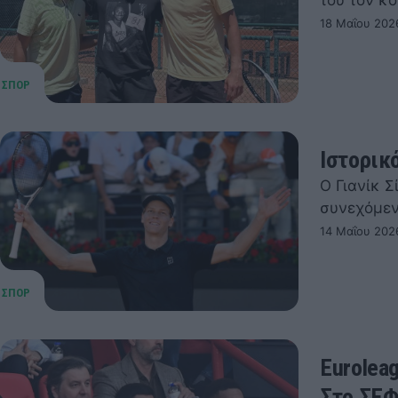
του τον κ
18 Μαΐου 202
Ιστορικ
Ο Γιανίκ Σ
συνεχόμεν
14 Μαΐου 202
Eurolea
Στο ΣΕΦ