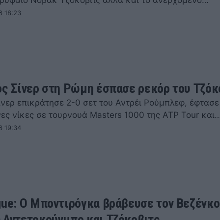
ορυφαίο Νόβακ Τζόκοβιτς αλλά και το ανερχόμενο…
6 18:23
ός Σίνερ στη Ρώμη έσπασε ρεκόρ του Τζόκ
ίνερ επικράτησε 2-0 σετ του Αντρέι Ρούμπλεφ, έφτασε 
ες νίκες σε τουρνουά Masters 1000 της ATP Tour και
6 19:34
gue: Ο Μποντιρόγκα βράβευσε τον Βεζένκο
 Αντετοκούνμπο και Τζόκοβιτς