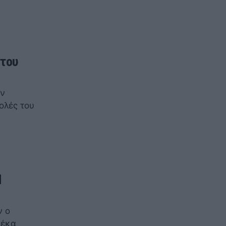
 του
ον
ολές του
d
ν ο
σέκα