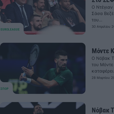
Ο Ντέγιαν
Σάσα Βεζέ
του…
30 Απριλίου 2
Μόντε Κ
Ο Νόβακ Τ
του Μόντε
καταφέρε
28 Μαρτίου 2
Νόβακ Τ