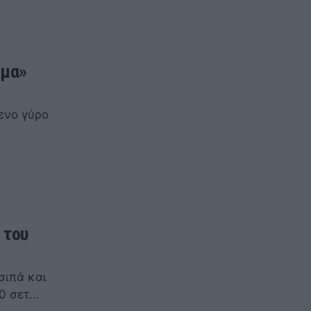
ρμα»
ενο γύρο
 του
σιπά και
-0 σετ…