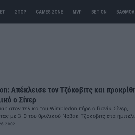
ΕΤ
ΣΠΟΡ
GAMES ΖΟΝΕ
MVP
BET ΟΝ
ΒΑΘΜΟΛ
on: Απέκλεισε τον Τζόκοβιτς και προκρίθ
ικό ο Σίνερ
ση στον τελικό του Wimbledon πήρε ο Γιανίκ Σίνερ,
τας με 3-0 του θρυλικού Νόβακ Τζόκοβιτς στα ημιτελι
26 21:02