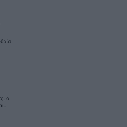
υ
υδαία
ς, ο
και…