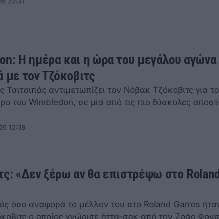
26 23:31
on: Η ημέρα και η ώρα του μεγάλου αγώνα
ά με τον Τζόκοβιτς
ς Τσιτσιπάς αντιμετωπίζει τον Νόβακ Τζόκοβιτς για τ
ρο του Wimbledon, σε μία από τις πιο δύσκολες αποστ
26 12:38
τς: «Δεν ξέρω αν θα επιστρέψω στο Rolan
κός όσο αναφορά το μέλλον του στο Roland Garros ήτα
κοβιτς ο οποίος γνώρισε ήττα-σοκ από τον Ζοάο Φον