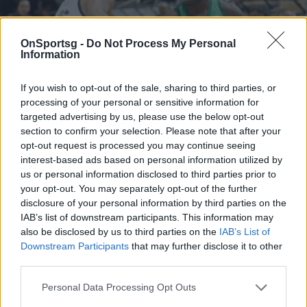
OnSportsg -
Do Not Process My Personal
Information
If you wish to opt-out of the sale, sharing to third parties, or
processing of your personal or sensitive information for
targeted advertising by us, please use the below opt-out
section to confirm your selection. Please note that after your
Πρόβλημα με Ναν στον Παναθηναϊκό
opt-out request is processed you may continue seeing
interest-based ads based on personal information utilized by
Ο Παναθηναϊκός δίνει τη… μάχη του για πρόκριση
us or personal information disclosed to third parties prior to
στους τελικούς του πρωταθλήματος με τον Κέντρικ
your opt-out. You may separately opt-out of the further
Ναν να αγωνίζεται με πρόβλημα τραυματισμού.
disclosure of your personal information by third parties on the
30 Μαΐου 2026 15:21
IAB’s list of downstream participants. This information may
also be disclosed by us to third parties on the
IAB’s List of
Downstream Participants
that may further disclose it to other
third parties.
Personal Data Processing Opt Outs