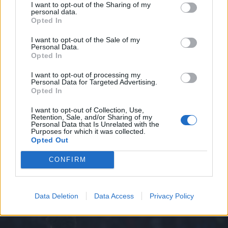
I want to opt-out of the Sharing of my
personal data.
Opted In
I want to opt-out of the Sale of my
Personal Data.
Opted In
I want to opt-out of processing my
Personal Data for Targeted Advertising.
Opted In
Σύζυγος Ναν: «Τα τρόπαια κερδίζονται, δεν
I want to opt-out of Collection, Use,
Retention, Sale, and/or Sharing of my
αγοράζονται»
Personal Data that Is Unrelated with the
Purposes for which it was collected.
Το δικό της μήνυμα, με ξεκάθαρους αποδέκτες,
Opted Out
έστειλε η σύζυγος του Κέντρικ Ναν, θυμίζοντας την
CONFIRM
κατάκτηση του Ευρωπαϊκού από τον Παναθηναϊκό
το…
25 Μαΐου 2026 09:37
Data Deletion
Data Access
Privacy Policy