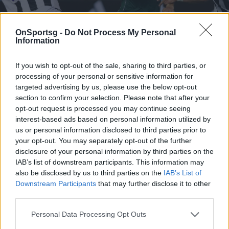
OnSportsg -
Do Not Process My Personal
Information
If you wish to opt-out of the sale, sharing to third parties, or
processing of your personal or sensitive information for
targeted advertising by us, please use the below opt-out
section to confirm your selection. Please note that after your
opt-out request is processed you may continue seeing
interest-based ads based on personal information utilized by
us or personal information disclosed to third parties prior to
Τα πρωτοσέλιδα των αθλητικών εφημερίδων
your opt-out. You may separately opt-out of the further
της ημέρας (23/07) - «Βάλτε τις βάσεις
disclosure of your personal information by third parties on the
IAB’s list of downstream participants. This information may
Διαβάστε τι γράφουν οι αθλητικές εφημερίδες της
also be disclosed by us to third parties on the
IAB’s List of
Πέμπτης (23/07).
Downstream Participants
that may further disclose it to other
23 Ιουλίου 2026 08:29
third parties.
Personal Data Processing Opt Outs