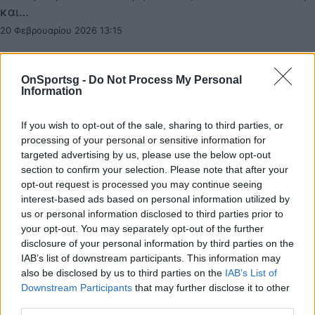
και…
20 Φεβρουαρίου 2026 13:15
OnSportsg -
Do Not Process My Personal
Information
If you wish to opt-out of the sale, sharing to third parties, or
processing of your personal or sensitive information for
targeted advertising by us, please use the below opt-out
section to confirm your selection. Please note that after your
opt-out request is processed you may continue seeing
interest-based ads based on personal information utilized by
us or personal information disclosed to third parties prior to
your opt-out. You may separately opt-out of the further
disclosure of your personal information by third parties on the
IAB’s list of downstream participants. This information may
Ολυμπιακός: Πιθανό να αγωνιστεί στον
also be disclosed by us to third parties on the
IAB’s List of
Downstream Participants
that may further disclose it to other
τελικό με ειδικό νάρθηκα ο Μιλουτίνοφ
third parties.
Θα προπονηθεί με ειδικό νάρθηκα ο Σέρβος κι αν δεν