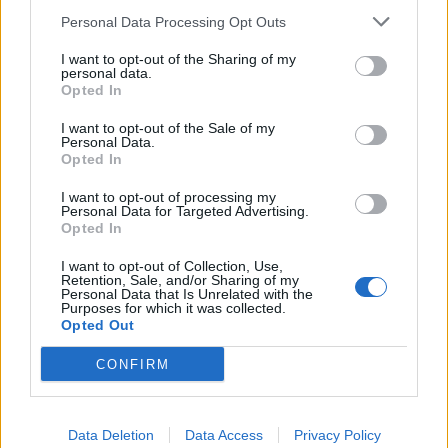
πονάει έχει εκφράσει την επιθυμία να αγωνιστεί στον
Personal Data Processing Opt Outs
αγώνα του Σαββάτου (21/2).
I want to opt-out of the Sharing of my
19 Φεβρουαρίου 2026 22:54
personal data.
Opted In
I want to opt-out of the Sale of my
Personal Data.
Opted In
I want to opt-out of processing my
Personal Data for Targeted Advertising.
Opted In
I want to opt-out of Collection, Use,
Retention, Sale, and/or Sharing of my
Personal Data that Is Unrelated with the
Purposes for which it was collected.
Opted Out
CONFIRM
Μιλουτίνοφ: «Νιώθω καλά, πρέπει να
Data Deletion
Data Access
Privacy Policy
αντιδράσουμε»