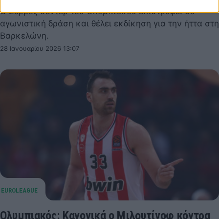
Ο Σέρβος σέντερ του Ολυμπιακού επιστρέφει σε
αγωνιστική δράση και θέλει εκδίκηση για την ήττα στη
Βαρκελώνη.
28 Ιανουαρίου 2026 13:07
Ολυμπιακός: Κανονικά ο Μιλουτίνοφ κόντρα