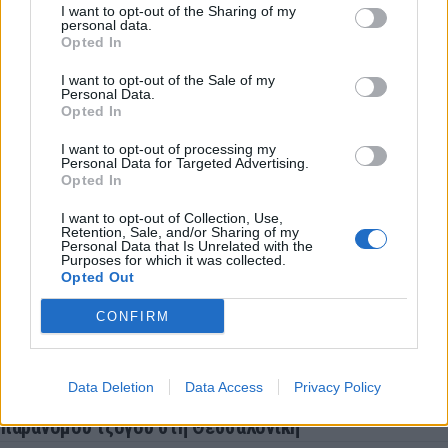
LATEST NEWS
I want to opt-out of the Sharing of my
personal data.
Opted In
14:30
SUPER LEAGUE
Λεβαδειακός: Ανακοίνωσε τον Μπάουζα για δύο
I want to opt-out of the Sale of my
Personal Data.
χρόνια
Opted In
14:01
ΠΟΔΟΣΦΑΙΡΟ
I want to opt-out of processing my
ΑΕΚ - ΟΦΗ: Έλληνες διαιτητές ανακοίνωσε η ΚΕΔ για
Personal Data for Targeted Advertising.
τον τελικό του Super Cup
Opted In
14:01
MVP
I want to opt-out of Collection, Use,
Retention, Sale, and/or Sharing of my
Οι αποδοκιμασίες του Αυγούστου είναι πλέον
Personal Data that Is Unrelated with the
Purposes for which it was collected.
ελληνική παράδοση
Opted Out
13:36
ΠΟΔΟΣΦΑΙΡΟ
Σοκ στη Βραζιλία: Νεκρός από πυροβολισμούς
CONFIRM
15χρονος ποδοσφαιριστής
13:07
ΕΠΙΚΑΙΡΟΤΗΤΑ
Data Deletion
Data Access
Privacy Policy
Βαριές καμπάνες για 4 συλληφθέντες σε στέκι
παράνομου τζόγου στη Θεσσαλονίκη