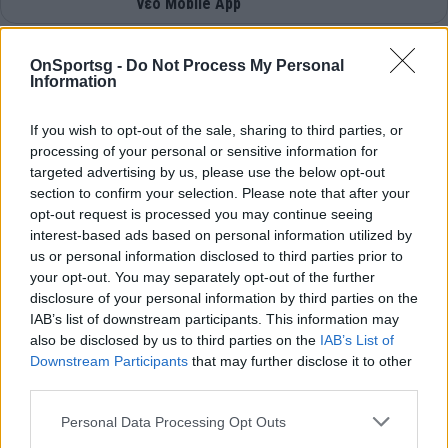
νέο Mobile App
OnSportsg -
Do Not Process My Personal
Information
If you wish to opt-out of the sale, sharing to third parties, or
processing of your personal or sensitive information for
Φουρνιέ Εβάν
Μιλουτίνοφ Νικόλα
targeted advertising by us, please use the below opt-out
section to confirm your selection. Please note that after your
Γουόκαπ Τόμας
opt-out request is processed you may continue seeing
interest-based ads based on personal information utilized by
us or personal information disclosed to third parties prior to
COMMENTS
your opt-out. You may separately opt-out of the further
disclosure of your personal information by third parties on the
IAB’s list of downstream participants. This information may
Συνδεθείτε για να σχολιάσετε
also be disclosed by us to third parties on the
IAB’s List of
Downstream Participants
that may further disclose it to other
third parties.
Personal Data Processing Opt Outs