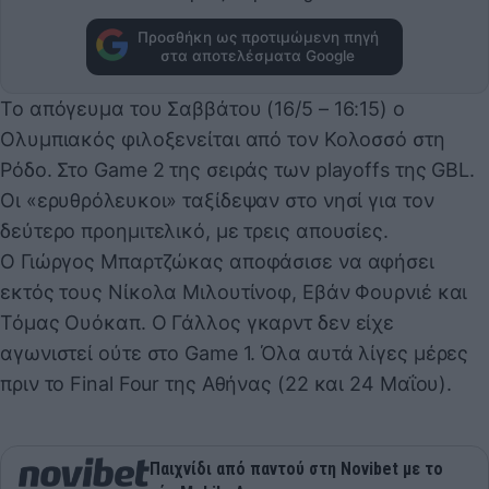
Προσθήκη ως προτιμώμενη πηγή
στα αποτελέσματα Google
To απόγευμα του Σαββάτου (16/5 – 16:15) ο
Ολυμπιακός φιλοξενείται από τον Κολοσσό στη
Ρόδο. Στο Game 2 της σειράς των playoffs της GBL.
Οι «ερυθρόλευκοι» ταξίδεψαν στο νησί για τον
δεύτερο προημιτελικό, με τρεις απουσίες.
Ο Γιώργος Μπαρτζώκας αποφάσισε να αφήσει
εκτός τους Νίκολα Μιλουτίνοφ, Εβάν Φουρνιέ και
Τόμας Ουόκαπ. Ο Γάλλος γκαρντ δεν είχε
αγωνιστεί ούτε στο Game 1. Όλα αυτά λίγες μέρες
πριν το Final Four της Αθήνας (22 και 24 Μαΐου).
Παιχνίδι από παντού στη Novibet με το