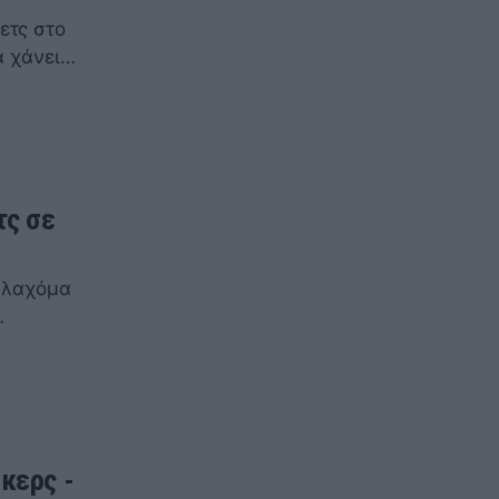
ετς στο
α χάνει…
τς σε
Οκλαχόμα
…
κερς -