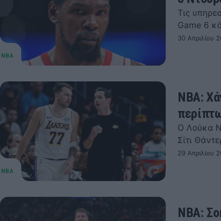
Τις υπηρεσ
Game 6 κό
30 Απριλίου 2
NBA: Χά
περίπτω
Ο Λούκα Ν
Σίτι Θάντ
29 Απριλίου 2
NBA: Σο