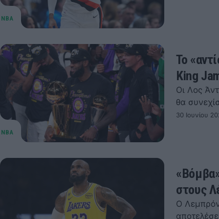
Το «αντ
King Ja
Οι Λος Άν
θα συνεχίσ
30 Ιουνίου 20
«Βόμβα»
στους Λ
Ο Λεμπρόν
αποτελέσε