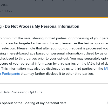
νια.
26 19:22
g -
Do Not Process My Personal Information
άχη» Λέικερς και Νετς για τον Μίτσελ
to opt-out of the sale, sharing to third parties, or processing of your per
σον
formation for targeted advertising by us, please use the below opt-out s
r selection. Please note that after your opt-out request is processed y
λες Λέικερς και Μπρούκλιν Νετς εξετάζουν την περίπ
eing interest-based ads based on personal information utilized by us or
σέντερ, Μίτσελ Ρόμπινσον.
disclosed to third parties prior to your opt-out. You may separately opt-
26 14:27
losure of your personal information by third parties on the IAB’s list of
. This information may also be disclosed by us to third parties on the
IA
Participants
that may further disclose it to other third parties.
νάρια αποχώρησης του Σμαρτ από τους Λέ
l Data Processing Opt Outs
ροσκήνιο οι Ρόκετς
o opt-out of the Sharing of my personal data.
 Σμαρτ σκέφτεται να μείνει ελεύθερος από τους Λος 