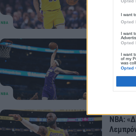
Opted 
Λέικερς κα
27 Ιουνίου 20
I want t
Opted 
I want 
Advertis
Opted 
NBA: Νέ
I want t
Ριβς
of my P
was col
Ο Όστιν Ρ
Opted 
Λέικερς μ
25 Ιουνίου 20
NBA: «Δ
Λεμπρόν