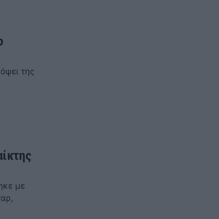
ο
όψει της
αίκτης
ηκε με
αρ,