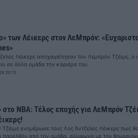
ίο» των Λέικερς στον ΛεΜπρόν: «Ευχαριστ
mes»
τζελες Λέικερς αποχαιρέτησαν τον Λεμπρόν Τζέιμς, ο 
ει σε άλλη ομάδα την καριέρα του.
26 20:13
 στο NBA: Τέλος εποχής για ΛεΜπρόν Τζέ
έικερς!
 Τζέιμς ενημέρωσε τους Λος Άντζελες Λέικερς πως θ
ι παρελθόν από την ομάδα, σύμφωνα με τον δημοσιο