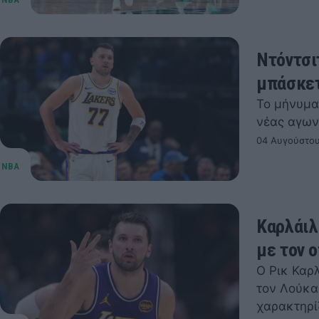
Ντόντσι
μπάσκετ
Το μήνυμα
νέας αγων
04 Αυγούστου
Καρλάιλ
με τον 
Ο Ρικ Καρ
τον Λούκα
χαρακτηρί