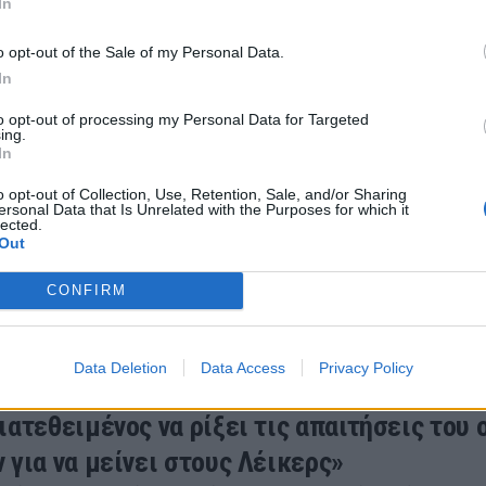
In
ι οι Ρόκετς φαίνονται έτοιμοι να τον διεκδικήσουν.
26 13:48
o opt-out of the Sale of my Personal Data.
In
to opt-out of processing my Personal Data for Targeted
ing.
In
ο «χρυσό» συμβόλαιο με τους Λέικερς ο Ό
o opt-out of Collection, Use, Retention, Sale, and/or Sharing
ersonal Data that Is Unrelated with the Purposes for which it
lected.
ιβς υπέγραψε νέο τετραετές συμβόλαιο με τους Λος Άν
Out
ε απολαβές στα 185 εκατομμύρια δολάρια.
CONFIRM
26 08:01
Data Deletion
Data Access
Privacy Policy
ιατεθειμένος να ρίξει τις απαιτήσεις του 
 για να μείνει στους Λέικερς»