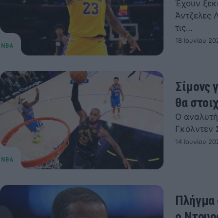
Έχουν ξεκ
Άντζελες Λ
τις…
18 Ιουνίου 20
Σίμονς 
θα στοι
Ο αναλυτή
Γκόλντεν Σ
14 Ιουνίου 20
Πλήγμα 
ο Ντουρ