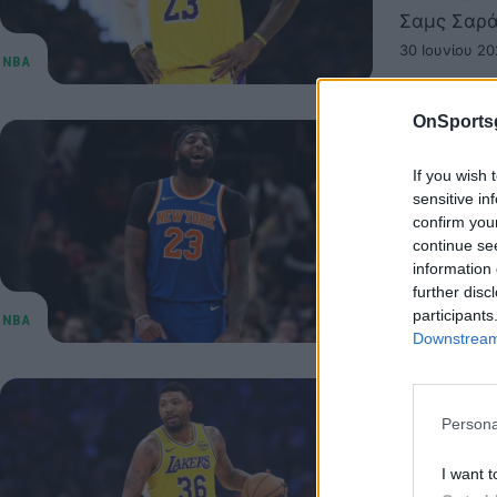
Σαμς Σαρά
30 Ιουνίου 20
OnSports
NBA: «Μ
If you wish 
Ρόμπιν
sensitive in
confirm you
Λος Άντζε
continue se
27χρονου 
information 
27 Ιουνίου 20
further disc
participants
Downstream 
NBA: Σε
Persona
– Στο π
I want t
Ο Μάρκους