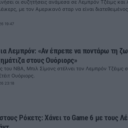
ινήσει οι συζητήσεις ανάμεσα σε Λεμπρόν Τζέιμς και 
έικερς, με τον Αμερικανό σταρ να είναι διατεθειμένος
26 19:47
για Λεμπρόν: «Αν έπρεπε να ποντάρω τη ζω
χημάτιζα στους Ουόριορς»
ς του NBA, Μπιλ Σίμονς στέλνει τον Λεμπρόν Τζέιμς 
τέιτ Ουόριορς.
26 23:18
στους Ρόκετς: Χάνει το Game 6 με τους Λ
άντ