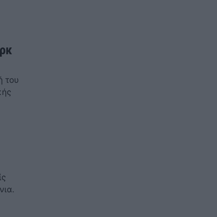
αρκ
ή του
κής
ίς
νια.