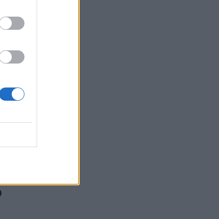
στιν
τζελες
ο