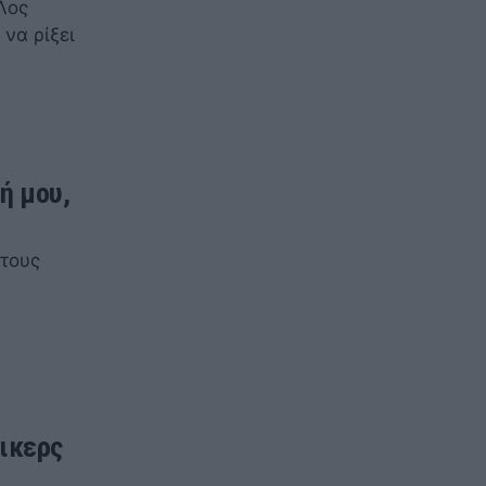
Λος
 να ρίξει
ή μου,
στους
έικερς