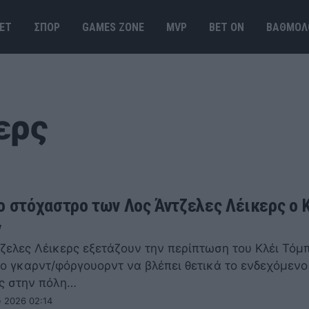
ΕΤ
ΣΠΟΡ
GAMES ΖΟΝΕ
MVP
BET ΟΝ
ΒΑΘΜΟΛ
ερς
ο στόχαστρο των Λος Άντζελες Λέικερς ο 
ν
τζελες Λέικερς εξετάζουν την περίπτωση του Κλέι Τόμ
ρο γκαρντ/φόργουορντ να βλέπει θετικά το ενδεχόμενο
ς στην πόλη…
 2026 02:14