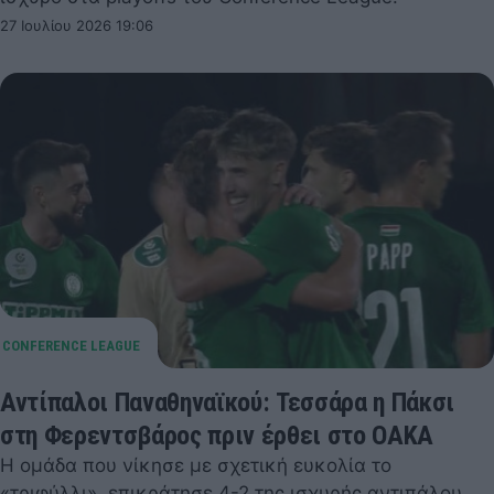
27 Ιουλίου 2026 19:06
Αντίπαλοι Παναθηναϊκού: Τεσσάρα η Πάκσι
στη Φερεντσβάρος πριν έρθει στο ΟΑΚΑ
Η ομάδα που νίκησε με σχετική ευκολία το
«τριφύλλι», επικράτησε 4-2 της ισχυρής αντιπάλου