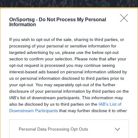
OnSportsg -
Do Not Process My Personal
Information
If you wish to opt-out of the sale, sharing to third parties, or
processing of your personal or sensitive information for
targeted advertising by us, please use the below opt-out
section to confirm your selection. Please note that after your
opt-out request is processed you may continue seeing
interest-based ads based on personal information utilized by
us or personal information disclosed to third parties prior to
your opt-out. You may separately opt-out of the further
disclosure of your personal information by third parties on the
IAB’s list of downstream participants. This information may
also be disclosed by us to third parties on the
IAB’s List of
Παναθηναϊκός: Οδηγίες προς τους φιλάθλους
Downstream Participants
that may further disclose it to other
για τη ρεβάνς με την Πάκσι
third parties.
Η «πράσινη» ΠΑΕ εξέδωσε ανακοίνωση με χρήσιμες
Personal Data Processing Opt Outs
οδηγίες προς τους φιλάθλους που θα βρεθούν στις