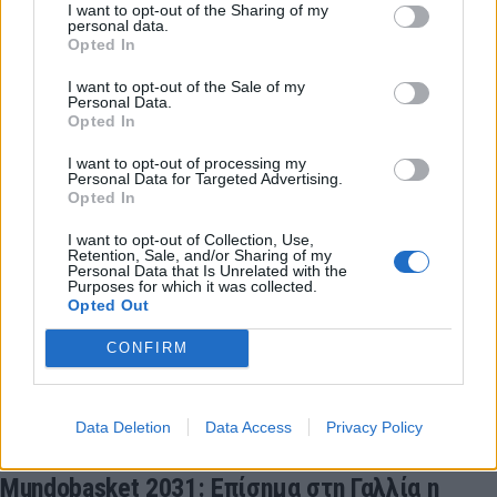
I want to opt-out of the Sharing of my
Ο Λούκα Ντόντσιτς ανακοίνωσε πως δεν θα ενισχύσει
personal data.
Opted In
την εθνική Σλοβενίας στα προκριματικά του
Παγκοσμίου Κυπέλλου.
I want to opt-out of the Sale of my
Personal Data.
12 Μαΐου 2026 10:24
Opted In
I want to opt-out of processing my
Personal Data for Targeted Advertising.
Opted In
I want to opt-out of Collection, Use,
Retention, Sale, and/or Sharing of my
Personal Data that Is Unrelated with the
Purposes for which it was collected.
Opted Out
CONFIRM
Data Deletion
Data Access
Privacy Policy
Mundobasket 2031: Επίσημα στη Γαλλία η