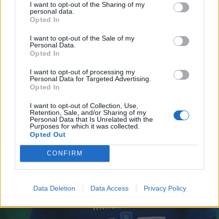
τον Νικ Βάιλερ-Μπαμπ και ευχήθηκε τα καλύτερα για
I want to opt-out of the Sharing of my
personal data.
τη συνέχεια της καριέρας του.
Opted In
15 Ιουνίου 2026 20:31
I want to opt-out of the Sale of my
Personal Data.
Opted In
I want to opt-out of processing my
Personal Data for Targeted Advertising.
Opted In
I want to opt-out of Collection, Use,
Retention, Sale, and/or Sharing of my
Personal Data that Is Unrelated with the
Purposes for which it was collected.
Opted Out
CONFIRM
Data Deletion
Data Access
Privacy Policy