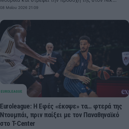
Μούρθια και στρέφει την προσοχή της στον Νικ…
08 Μαΐου 2026 21:09
Euroleague: Η Εφές «έκοψε» τα… φτερά της
Ντουμπάι, πριν παίξει με τον Παναθηναϊκό
στο T-Center