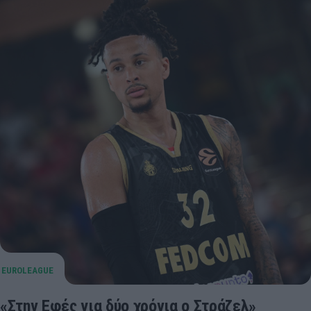
«Στην Εφές για δύο χρόνια ο Στράζελ»