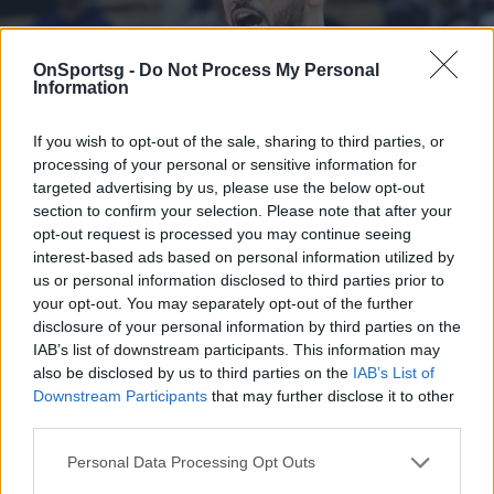
OnSportsg -
Do Not Process My Personal
Information
If you wish to opt-out of the sale, sharing to third parties, or
processing of your personal or sensitive information for
targeted advertising by us, please use the below opt-out
section to confirm your selection. Please note that after your
opt-out request is processed you may continue seeing
interest-based ads based on personal information utilized by
us or personal information disclosed to third parties prior to
your opt-out. You may separately opt-out of the further
disclosure of your personal information by third parties on the
IAB’s list of downstream participants. This information may
also be disclosed by us to third parties on the
IAB’s List of
Downstream Participants
that may further disclose it to other
Παρελθόν και επίσημα από την Εφές ο
third parties.
Βάιλερ-Μπαμπ
Personal Data Processing Opt Outs
Με ανακοίνωσή της, η Αναντολού Εφές αποχαιρέτησε