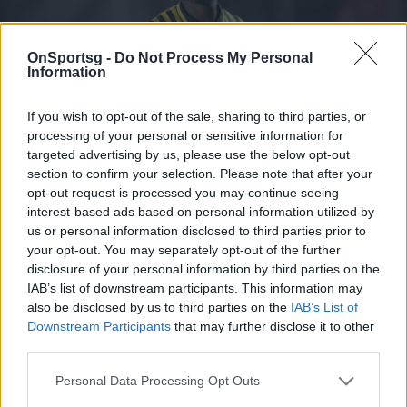
OnSportsg -
Do Not Process My Personal
Information
If you wish to opt-out of the sale, sharing to third parties, or
processing of your personal or sensitive information for
targeted advertising by us, please use the below opt-out
Συνεχίζει στον Βόλο ο Χαμζά Μεντίλ
section to confirm your selection. Please note that after your
opt-out request is processed you may continue seeing
Δυνατή κίνηση από πλευράς Βόλου, με την ομάδα της
interest-based ads based on personal information utilized by
Μαγνησίας να αποκτάει ως ελεύθερο τον Χαμζά
us or personal information disclosed to third parties prior to
Μεντίλ του Άρη.
your opt-out. You may separately opt-out of the further
disclosure of your personal information by third parties on the
25 Ιουνίου 2026 21:28
IAB’s list of downstream participants. This information may
also be disclosed by us to third parties on the
IAB’s List of
Downstream Participants
that may further disclose it to other
third parties.
Personal Data Processing Opt Outs