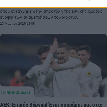
Ο Μπάρναμπας Βάργκα αναχώρησε για την Ουγγαρία,
όπου εντάχθηκε στην αποστολή της εθνικής ομάδας
ενόψει των αναμετρήσεων του Μαρτίου.
23 Μαρτίου 2026 21:08
ΑΕΚ: Επικός Βάργκα! Έχει σκοράρει και στις