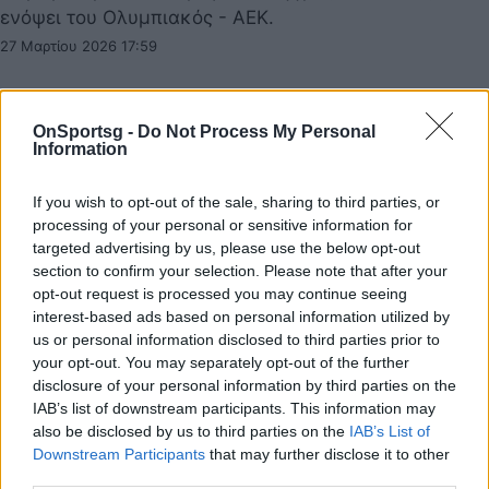
ενόψει του Ολυμπιακός - ΑΕΚ.
27 Μαρτίου 2026 17:59
OnSportsg -
Do Not Process My Personal
Information
If you wish to opt-out of the sale, sharing to third parties, or
processing of your personal or sensitive information for
targeted advertising by us, please use the below opt-out
section to confirm your selection. Please note that after your
opt-out request is processed you may continue seeing
interest-based ads based on personal information utilized by
us or personal information disclosed to third parties prior to
your opt-out. You may separately opt-out of the further
disclosure of your personal information by third parties on the
IAB’s list of downstream participants. This information may
ΑΕΚ: Κάκωση στον αστράγαλο ο Βάργκα – Δεν
also be disclosed by us to third parties on the
IAB’s List of
ανησυχούν ενόψει πλέι οφ
Downstream Participants
that may further disclose it to other
third parties.
Ο Ούγγρος φορ της ΑΕΚ δεν έχει πρόβλημα με