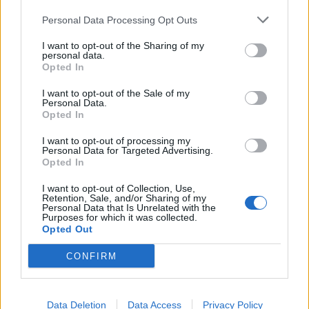
ενοχλήσεις κι έτσι όλα δείχνουν πως δεν τίθεται θέμα
Personal Data Processing Opt Outs
συμμετοχής του στο ματς…
I want to opt-out of the Sharing of my
25 Μαρτίου 2026 19:47
personal data.
Opted In
I want to opt-out of the Sale of my
Personal Data.
Opted In
I want to opt-out of processing my
Personal Data for Targeted Advertising.
Opted In
I want to opt-out of Collection, Use,
Retention, Sale, and/or Sharing of my
Personal Data that Is Unrelated with the
Purposes for which it was collected.
Opted Out
CONFIRM
ΑΕΚ: Αγωνία για Βάργκα - Με διάστρεμμα
στην Εθνική Ουγγαρίας
Data Deletion
Data Access
Privacy Policy