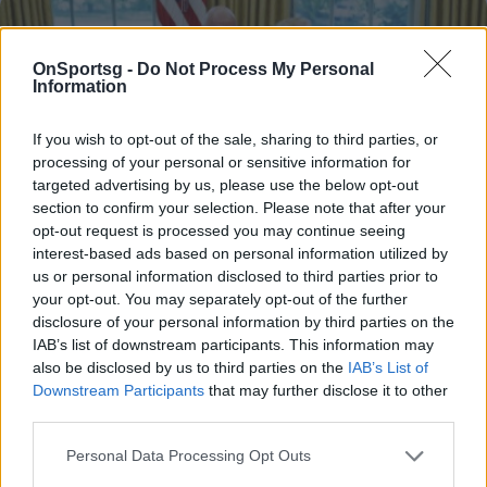
OnSportsg -
Do Not Process My Personal
Information
If you wish to opt-out of the sale, sharing to third parties, or
processing of your personal or sensitive information for
targeted advertising by us, please use the below opt-out
section to confirm your selection. Please note that after your
opt-out request is processed you may continue seeing
interest-based ads based on personal information utilized by
us or personal information disclosed to third parties prior to
your opt-out. You may separately opt-out of the further
FIFA: Παραιτήθηκε το δεξί χέρι του Ινφαντίνο
disclosure of your personal information by third parties on the
Την παραίτησή του από ανώτερος σύμβουλος του
IAB’s list of downstream participants. This information may
also be disclosed by us to third parties on the
IAB’s List of
Τζάνι Ινφαντίνο υπέβαλε ο Κάρλος Κορντέιρο,
Downstream Participants
that may further disclose it to other
διαμαρτυρόμενος για την πρόταση περί πώλησης
third parties.
μέρους του Παγκοσμίου…
31 Ιουλίου 2026 17:05
Personal Data Processing Opt Outs