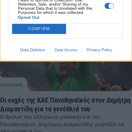
Retention, Sale, and/or Sharing of my
Personal Data that Is Unrelated with the
Purposes for which it was collected.
Opted Out
CONFIRM
Data Deletion
Data Access
Privacy Policy
Οι ευχές της ΚΑΕ Παναθηναϊκός στον Δημήτρη
Διαμαντίδη για τα γενέθλιά του
Ο θρύλος του ελληνικού μπάσκετ και του
Παναθηναϊκού, Δημήτρης Διαμαντίδης γιορτάζει τα
46α γενέθλιά του.