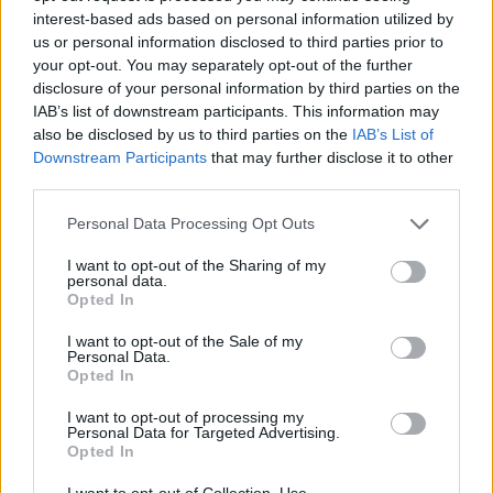
interest-based ads based on personal information utilized by
us or personal information disclosed to third parties prior to
your opt-out. You may separately opt-out of the further
disclosure of your personal information by third parties on the
IAB’s list of downstream participants. This information may
also be disclosed by us to third parties on the
IAB’s List of
Downstream Participants
that may further disclose it to other
third parties.
Personal Data Processing Opt Outs
I want to opt-out of the Sharing of my
personal data.
Opted In
Μάικ Μπατίστ: «Ο Διαμαντίδης είναι ο
I want to opt-out of the Sale of my
κορυφαίος όλων των εποχών στη Euroleague»
Personal Data.
Opted In
Ο Μάικ Μπατίστ εξήγησε γιατί θεωρεί τον Δημήτρη
Διαμαντίδη κορυφαίο όλων των εποχών στη
I want to opt-out of processing my
Euroleague, μιλώντας για την εργατικότητα και την
Personal Data for Targeted Advertising.
Opted In
εξέλιξή…
06 Ιουνίου 2026 14:19
I want to opt-out of Collection, Use,