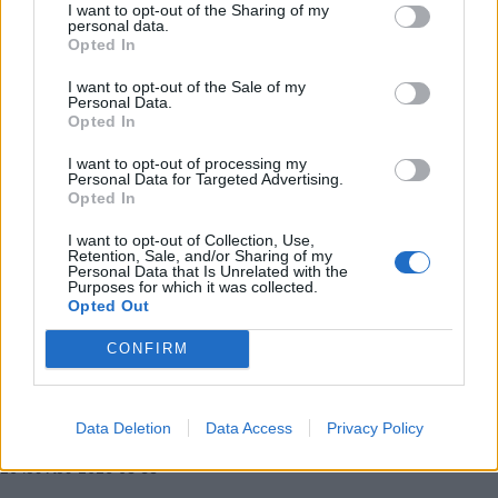
I want to opt-out of the Sharing of my
personal data.
Opted In
I want to opt-out of the Sale of my
Personal Data.
Opted In
I want to opt-out of processing my
Personal Data for Targeted Advertising.
Opted In
I want to opt-out of Collection, Use,
Retention, Sale, and/or Sharing of my
Personal Data that Is Unrelated with the
Μουντιάλ 2026: Τα highlights του Τουρκία –
Purposes for which it was collected.
Opted Out
Παραγουάη και το κοντράστ συναισθημάτων
στο φινάλε
CONFIRM
Δείτε τα highlights του Τουρκία – Παραγουάη και το
κοντράστ συναισθημάτων, μετά το τέλος της
Data Deletion
Data Access
Privacy Policy
αναμέτρησης για το Group D του Μουντιάλ…
20 Ιουνίου 2026 08:38