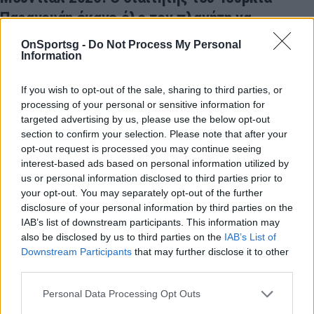
Παραγουάη έκανε όλο τον πλανήτη να
παραμιλάει!
OnSportsg -
Do Not Process My Personal
Information
Ο Ιβάν Μπάρτον βρίσκεται στο επίκεντρο του
ενδιαφέροντος, καθώς ξεχώρισε με την αυστηρότητα,
If you wish to opt-out of the sale, sharing to third parties, or
την αποφασιστικότητα και τον επαγγελματισμό του,
processing of your personal or sensitive information for
κατά τη διάρκεια…
targeted advertising by us, please use the below opt-out
20 Ιουνίου 2026 08:50
section to confirm your selection. Please note that after your
opt-out request is processed you may continue seeing
interest-based ads based on personal information utilized by
us or personal information disclosed to third parties prior to
your opt-out. You may separately opt-out of the further
disclosure of your personal information by third parties on the
IAB’s list of downstream participants. This information may
also be disclosed by us to third parties on the
IAB’s List of
Downstream Participants
that may further disclose it to other
third parties.
Personal Data Processing Opt Outs