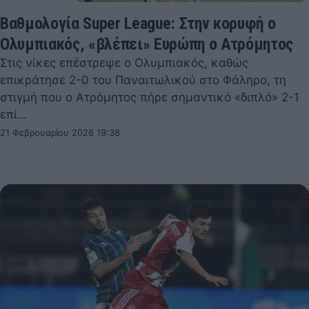
Βαθμολογία Super League: Στην κορυφή ο
Ολυμπιακός, «βλέπει» Ευρώπη ο Ατρόμητος
Στις νίκες επέστρεψε ο Ολυμπιακός, καθώς
επικράτησε 2-0 του Παναιτωλικού στο Φάληρο, τη
στιγμή που ο Ατρόμητος πήρε σημαντικό «διπλό» 2-1
επί…
21 Φεβρουαρίου 2026 19:38