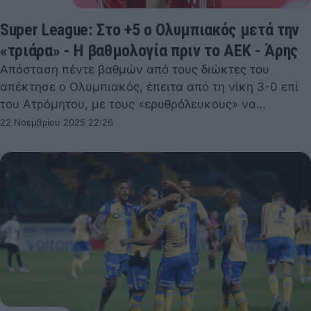
Super League: Στο +5 ο Ολυμπιακός μετά την
«τριάρα» - Η βαθμολογία πριν το ΑΕΚ - Άρης
Απόσταση πέντε βαθμών από τους διώκτες του
απέκτησε ο Ολυμπιακός, έπειτα από τη νίκη 3-0 επί
του Ατρόμητου, με τους «ερυθρόλευκους» να…
22 Νοεμβρίου 2025 22:26