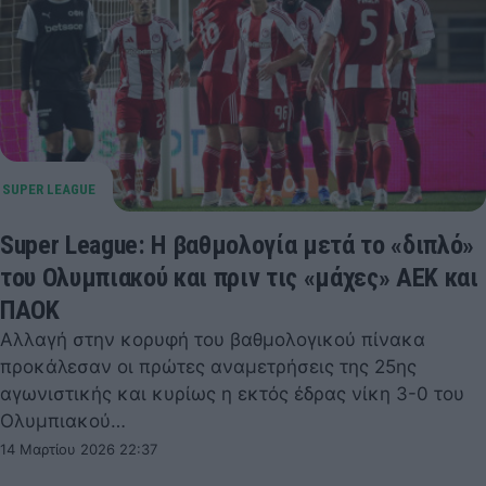
Super League: Η βαθμολογία μετά το «διπλό»
του Ολυμπιακού και πριν τις «μάχες» ΑΕΚ και
ΠΑΟΚ
Αλλαγή στην κορυφή του βαθμολογικού πίνακα
προκάλεσαν οι πρώτες αναμετρήσεις της 25ης
αγωνιστικής και κυρίως η εκτός έδρας νίκη 3-0 του
Ολυμπιακού…
14 Μαρτίου 2026 22:37