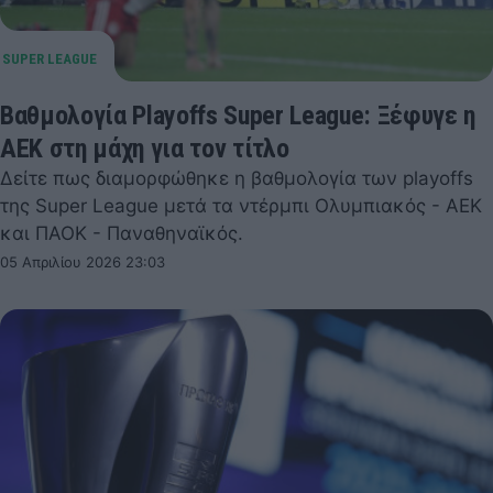
Βαθμολογία Playoffs Super League: Ξέφυγε η
ΑΕΚ στη μάχη για τον τίτλο
Δείτε πως διαμορφώθηκε η βαθμολογία των playoffs
της Super League μετά τα ντέρμπι Ολυμπιακός - ΑΕΚ
και ΠΑΟΚ - Παναθηναϊκός.
05 Απριλίου 2026 23:03