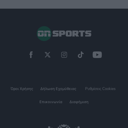
Όροι Χρήσης
Δήλωση Εχεμύθειας
Ρυθμίσεις Cookies
Επικοινωνία
Διαφήμιση