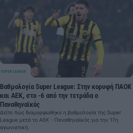
Βαθμολογία Super League: Στην κορυφή ΠΑΟΚ
και ΑΕΚ, στο -6 από την τετράδα ο
Παναθηναϊκός
Δείτε πώς διαμορφώθηκε η βαθμολογία της Super
League μετά το ΑΕΚ - Παναθηναϊκός για την 17η
αγωνιστική.