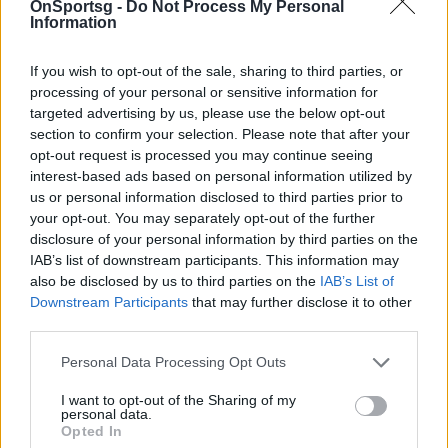
Στην τελική… ευθεία μπαίνει η «μάχη» για την
OnSportsg -
Do Not Process My Personal
Information
κατάκτηση της κορυφής στην κανονική διάρκεια,
αλλά και της εισόδου στα play offs, που…
If you wish to opt-out of the sale, sharing to third parties, or
03 Μαρτίου 2026 08:15
processing of your personal or sensitive information for
targeted advertising by us, please use the below opt-out
section to confirm your selection. Please note that after your
opt-out request is processed you may continue seeing
interest-based ads based on personal information utilized by
us or personal information disclosed to third parties prior to
your opt-out. You may separately opt-out of the further
disclosure of your personal information by third parties on the
IAB’s list of downstream participants. This information may
also be disclosed by us to third parties on the
IAB’s List of
Downstream Participants
that may further disclose it to other
third parties.
Personal Data Processing Opt Outs
I want to opt-out of the Sharing of my
personal data.
Super League: Ευκαιρία 4άδας για
Opted In