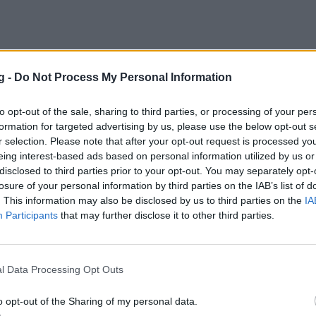
g -
Do Not Process My Personal Information
: Έβδομος στο ντεμπούτο του στο Diamon
to opt-out of the sale, sharing to third parties, or processing of your per
της Σανγκάης
formation for targeted advertising by us, please use the below opt-out s
r selection. Please note that after your opt-out request is processed y
ατετάγη ο Εμμανουήλ Καραλής στο ντεμπούτο του στο
eing interest-based ads based on personal information utilized by us or
τίβο και το Diamond League της Σανγκάης, ξεπερνώντ
disclosed to third parties prior to your opt-out. You may separately opt-
ν 5.70.
losure of your personal information by third parties on the IAB’s list of
6 15:00
. This information may also be disclosed by us to third parties on the
IA
Participants
that may further disclose it to other third parties.
ήλ Καραλής: Δεύτερος στο Diamond Leagu
l Data Processing Opt Outs
με ρεκόρ μίτινγκ ο Ντουπλάντις
o opt-out of the Sharing of my personal data.
 Καραλής: Τη δεύτερη θέση στον τελικό του Diamond 