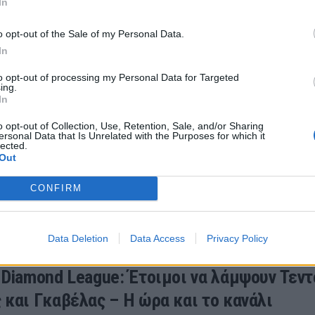
In
επί κοντώ κατέκτησε ο Έλληνας Ολυμπιονίκης.
ου 2024 22:28
o opt-out of the Sale of my Personal Data.
In
to opt-out of processing my Personal Data for Targeted
ing.
In
Τεντόγλου: Στην 3η θέση στο Diamond Leag
o opt-out of Collection, Use, Retention, Sale, and/or Sharing
ε το διαμάντι
ersonal Data that Is Unrelated with the Purposes for which it
lected.
τόγλου: Την 3η θέση στον τελικό του Diamond league 
Out
 κατέλαβε ο «χρυσός» Ολυμπιονίκης του Παρισιού.
CONFIRM
ου 2024 21:50
Data Deletion
Data Access
Privacy Policy
 Diamond League: Έτοιμοι να λάμψουν Τεντ
 και Γκαβέλας – Η ώρα και το κανάλι