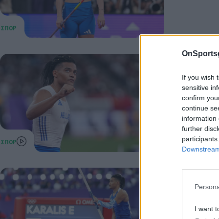
OnSports
Καραλής
If you wish 
League 
sensitive in
confirm you
Έβδομος κ
continue se
ανοιχτό σ
information 
εμπόδιο τω
further disc
16 Μαΐου 202
participants
Downstream 
Εμμανου
Persona
Πρώτος 
I want t
Εμμανουήλ