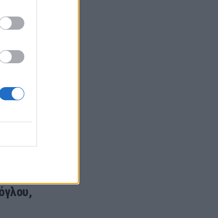
ue -
στις
όγλου,