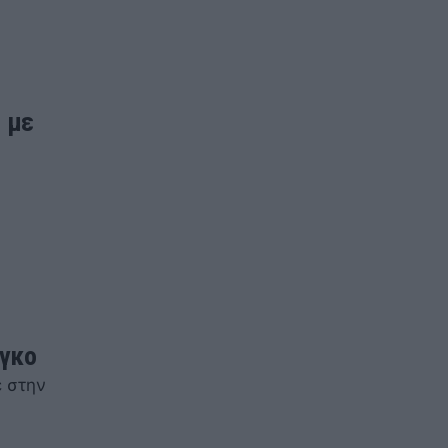
 με
νγκο
ε στην