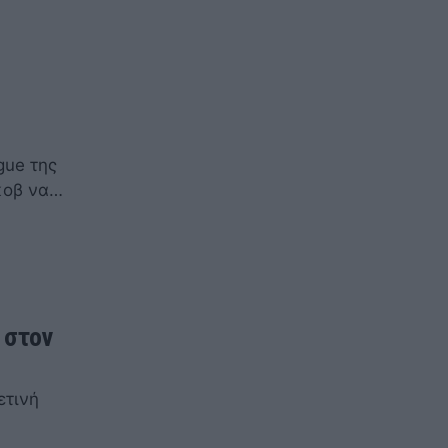
gue της
κοβ να…
 στον
ετινή