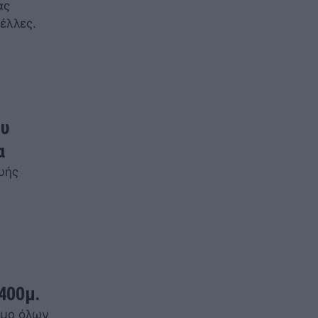
ας
έλλες.
ου
α
υής
400μ.
σμο όλων