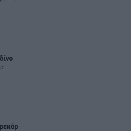
δίνο
ής
 ρεκόρ