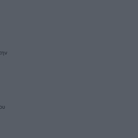
την
ου