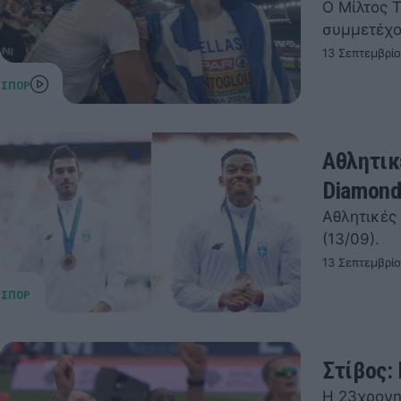
Ο Μίλτος 
συμμετέχο
13 Σεπτεμβρί
Αθλητικ
Diamond
Αθλητικές
(13/09).
13 Σεπτεμβρί
Στίβος:
Η 23χρονη