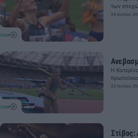
των εποχώ
24 Ιουλίου 20
Ανεβασμ
Η Κατερίν
πρωτεύουσα
23 Ιουλίου 20
Στίβος: