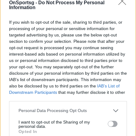
OnSportsg -
Do Not Process My Personal
Κριστιάνο Ρονάλντο να συνεχίζει να…
Information
06 Σεπτεμβρίου 2025 21:33
If you wish to opt-out of the sale, sharing to third parties, or
processing of your personal or sensitive information for
targeted advertising by us, please use the below opt-out
section to confirm your selection. Please note that after your
opt-out request is processed you may continue seeing
interest-based ads based on personal information utilized by
us or personal information disclosed to third parties prior to
your opt-out. You may separately opt-out of the further
disclosure of your personal information by third parties on the
IAB’s list of downstream participants. This information may
also be disclosed by us to third parties on the
IAB’s List of
Downstream Participants
that may further disclose it to other
third parties.
Personal Data Processing Opt Outs
Eurobasket 2025: Καμία ανησυχία για Μίσιτς
I want to opt-out of the Sharing of my
στη Σερβία
personal data.
Opted In
Ο τραυματισμός του Βασίλιε Μίσιτς προκάλεσε