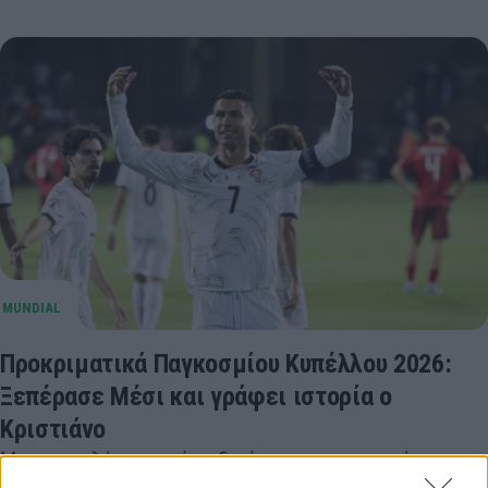
Προκριματικά Παγκοσμίου Κυπέλλου 2026:
Ξεπέρασε Μέσι και γράφει ιστορία ο
Κριστιάνο
Με τον καλύτερο τρόπο ξεκίνησε τις υποχρεώσεις της
η Πορτογαλία, καθώς διέλυσε 5-0 την Αρμενία, με τον