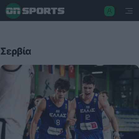
Σερβία