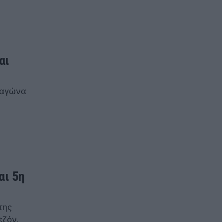
αι
 αγώνα
αι 5η
της
εζόν.