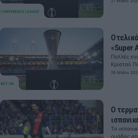
27 Μαΐου 202
O τελικ
«Super 
Πολλές εν
Κρίσταλ Π
26 Μαΐου 202
Ο τερμα
ισπανικ
Το ισπανι
ομάδας στ