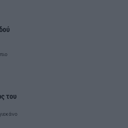
αδού
πιο
ος του
γιεκάνο