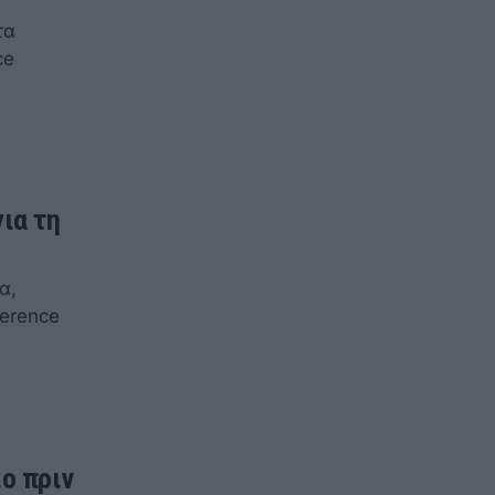
τα
ce
ια τη
α,
ference
ο πριν