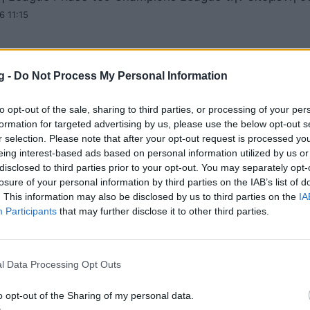
6 11:15
g -
Do Not Process My Personal Information
άγιο Βαγιεκάνο: Η «Ένωση» με τη νίκη της
to opt-out of the sale, sharing to third parties, or processing of your per
» ρεκόρ που κρατούσε 49 χρόνια!
formation for targeted advertising by us, please use the below opt-out s
r selection. Please note that after your opt-out request is processed y
 κατάφερε να προκριθεί στα ημιτελικά του Conference
eing interest-based ads based on personal information utilized by us or
φερε να «σπάσει» ένα ρεκόρ που κρατούσε 49 χρόνια
disclosed to third parties prior to your opt-out. You may separately opt-
026 07:43
losure of your personal information by third parties on the IAB’s list of
. This information may also be disclosed by us to third parties on the
IA
Participants
that may further disclose it to other third parties.
άγιο Βαγιεκάνο: «Να είμαστε περήφανοι, 
l Data Processing Opt Outs
και συνεχίζουμε» | Οι δηλώσεις Νίκολιτς
o opt-out of the Sharing of my personal data.
ις του Μάρκο Νίκολιτς στη συνέντευξη Τύπου, μετά το