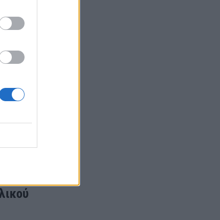
άνο, για
ελικού