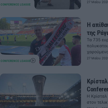
27 Μαΐου 202
Η απίθα
της Ράγ
Τα 735 ευ
πολυκατοι
χαρούμεν
27 Μαΐου 202
Kρίσταλ
Confere
Η Κρίσταλ 
στον τελικ