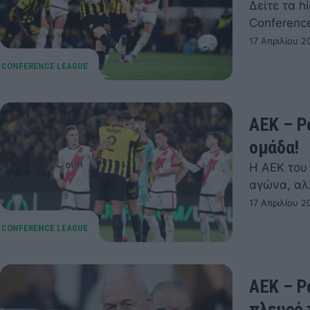
Δείτε τα h
Conferenc
17 Απριλίου 2
ΑΕΚ – Ρά
ομάδα!
Η ΑΕΚ του
αγώνα, αλ
17 Απριλίου 2
ΑΕΚ – Ρ
πλευρό 