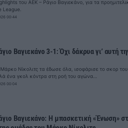
ighlights του ΑΕΚ – Ράγιο Βαγιεκάνο, για τα προημιτελι
e League.
026 00:44
γιο Βαγιεκάνο 3-1: Όχι δάκρυα γι’ αυτή τη
 Μάρκο Νίκολιτς τα έδωσε όλα, ισοφάρισε το σκορ το
λά ένα γκολ κόντρα στη ροή του αγώνα…
026 00:04
άγιο Βαγιεκάνο: Η μπασκετική «Ένωση» σ
της ομάδας του Μάρκο Νίκολιτς