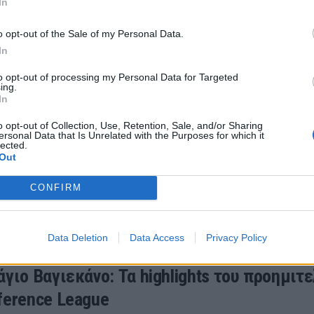
In
εκάνο, για τα προημιτελικά του Conference League.
026 01:29
o opt-out of the Sale of my Personal Data.
In
to opt-out of processing my Personal Data for Targeted
ing.
In
λος: «Κοτέτσι το γήπεδο της Ράγιο, θα
o opt-out of Collection, Use, Retention, Sale, and/or Sharing
αμε να ζητήσουμε περισσότερα από τους
ersonal Data that Is Unrelated with the Purposes for which it
lected.
ές»
Out
ις του Μάριου Ηλιόπουλου μετά το ΑΕΚ – Ράγιο Βαγιεκ
CONFIRM
τελικά του Conference League.
026 01:12
Data Deletion
Data Access
Privacy Policy
άγιο Βαγιεκάνο: Τα highlights του προημιτ
ference League