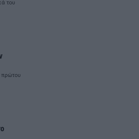
κά του
ν
υ πρώτου
το