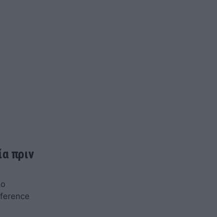
ία πριν
ιο
ference