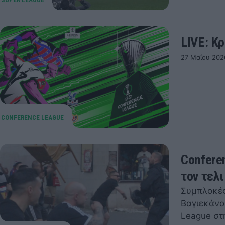
LIVE: Κ
27 Μαΐου 202
Confere
τον τελ
Συμπλοκές
Βαγιεκάνο
League σ