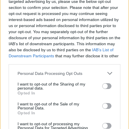
targeted advertising by us, please use the below opt-out
section to confirm your selection. Please note that after your
opt-out request is processed you may continue seeing
interest-based ads based on personal information utilized by
us or personal information disclosed to third parties prior to
your opt-out. You may separately opt-out of the further
disclosure of your personal information by third parties on the
IAB’s list of downstream participants. This information may
also be disclosed by us to third parties on the
IAB’s List of
Downstream Participants
that may further disclose it to other
third parties.
Personal Data Processing Opt Outs
I want to opt-out of the Sharing of my
Ολυμπιακός: Το «ευχαριστώ» στον κόσμο
personal data.
Opted In
(video)
Ολυμπιακός: Οι «ερυθρόλευκοι» είπαν το δικό τους
I want to opt-out of the Sale of my
Personal Data.
ευχαριστώ, στον κόσμο της ομάδας που έδωσε
Opted In
«βροντερό» παρών στο Βελιγράδι και στον ημιτελικό
I want to opt-out of processing my
του…
Personal Data for Targeted Advertising.