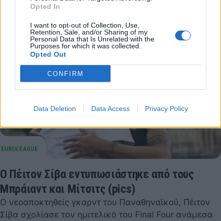
20 Μαΐου 2022 12:00
Opted In
I want to opt-out of Collection, Use,
Retention, Sale, and/or Sharing of my
Personal Data that Is Unrelated with the
Purposes for which it was collected.
Opted Out
CONFIRM
Data Deletion
Data Access
Privacy Policy
Ο Πέιτον Σίβα εντυπωσιάστηκε από τους
Μπράιαντ και Μίτσιτς (pics)
Ο νεοαποκτηθείς γκαρντ του Παναθηναϊκού, Πέιτον
Σίβα σχολίασε τον ημιτελικό του Final Four ανάμεσα