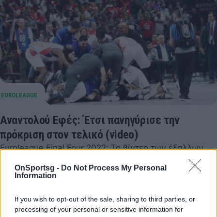
Αναντολού Εφές: Έτσι πανηγύρισε την
πρόκριση στον τελικό (video)
Euroleague Final Four 2022: Το βίντεο των έξαλλων
πανηγυρισμών μετά το τρίποντο του Μίτσιτς και τη
OnSportsg -
Do Not Process My Personal
νίκη-πρόκριση της Εφές κόντρα στον Ολυμπιακό
Information
δημοσίευσε…
20 Μαΐου 2022 20:45
If you wish to opt-out of the sale, sharing to third parties, or
processing of your personal or sensitive information for