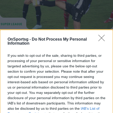
Super League: Ντέρμπι «επιβίωσης»
OnSportsg -
Do Not Process My Personal
Information
Ολυμπιακός – ΠΑΟΚ | Δοκιμάζονται εκτός
έδρας Παναθηναϊκός και ΑΕΚ
If you wish to opt-out of the sale, sharing to third parties, or
Super League: Ο χαμένος… χάνεται στο Ολυμπιακός –
processing of your personal or sensitive information for
ΠΑΟΚ, ενώ Παναθηναϊκός κι ΑΕΚ έχουν εκτός έδρας
targeted advertising by us, please use the below opt-out
δοκιμασίες στο πλαίσιο της 3ης αγωνιστικής…
section to confirm your selection. Please note that after your
opt-out request is processed you may continue seeing
05 Απριλίου 2023 08:13
interest-based ads based on personal information utilized by
us or personal information disclosed to third parties prior to
your opt-out. You may separately opt-out of the further
disclosure of your personal information by third parties on the
IAB’s list of downstream participants. This information may
also be disclosed by us to third parties on the
IAB’s List of