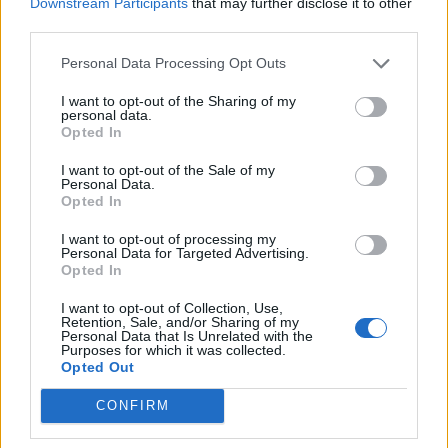
Downstream Participants
that may further disclose it to other
third parties.
Personal Data Processing Opt Outs
I want to opt-out of the Sharing of my
personal data.
Opted In
I want to opt-out of the Sale of my
Personal Data.
Super League: Ο elite Λετεσιέ στο
Opted In
Ολυμπιακός-ΠΑΟΚ - Οι διαιτητές της
I want to opt-out of processing my
Personal Data for Targeted Advertising.
εμβόλιμης 3ης αγωνιστικής
Opted In
Super League: Ο Γάλλος elite διαιτητής, Φρανσουά
I want to opt-out of Collection, Use,
Λετεσιέ θα διευθύνει το μεγάλο ντέρμπι Ολυμπιακός-
Retention, Sale, and/or Sharing of my
Personal Data that Is Unrelated with the
ΠΑΟΚ στην εμβόλιμη 3η αγωνιστική των play offs. Ο…
Purposes for which it was collected.
Opted Out
03 Απριλίου 2023 11:35
CONFIRM