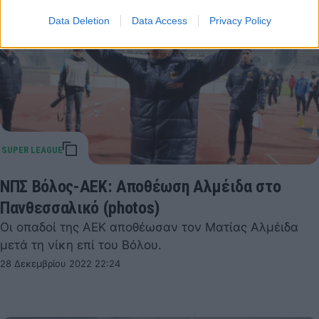
Data Deletion
Data Access
Privacy Policy
ΝΠΣ Βόλος-ΑΕΚ: Αποθέωση Αλμέιδα στο
Πανθεσσαλικό (photos)
Οι οπαδοί της ΑΕΚ αποθέωσαν τον Ματίας Αλμέιδα
μετά τη νίκη επί του Βόλου.
28 Δεκεμβρίου 2022 22:24