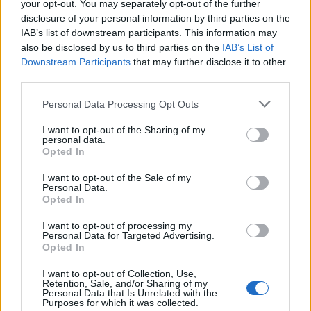
your opt-out. You may separately opt-out of the further
disclosure of your personal information by third parties on the
Παναθηναϊκός ΑΟ: Οι ευχές του στην Εθνική
IAB’s list of downstream participants. This information may
ομάδα βόλεϊ
also be disclosed by us to third parties on the
IAB’s List of
Downstream Participants
that may further disclose it to other
Στο πλευρό της Εθνικής ομάδας βόλεϊ στην πορεία της
third parties.
στο Eurovolley 2019, βρίσκεται ο Παναθηναϊκός ΑΟ.
19 Σεπτεμβρίου 2019 14:24
Personal Data Processing Opt Outs
I want to opt-out of the Sharing of my
personal data.
Opted In
I want to opt-out of the Sale of my
Personal Data.
Opted In
I want to opt-out of processing my
Personal Data for Targeted Advertising.
Opted In
I want to opt-out of Collection, Use,
Retention, Sale, and/or Sharing of my
Personal Data that Is Unrelated with the
Purposes for which it was collected.