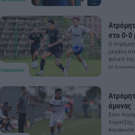
Ατρόμητ
στο 0-0
Ο Ατρόμητο
μεγάλη στ
φιλικό τη
02 Αυγούστου
Ατρόμητ
άμυνας
Στον Ατρό
Λύρατζης,
συμφωνία