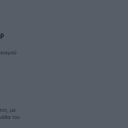
ερ
νεισμού
ος, με
μάδα του