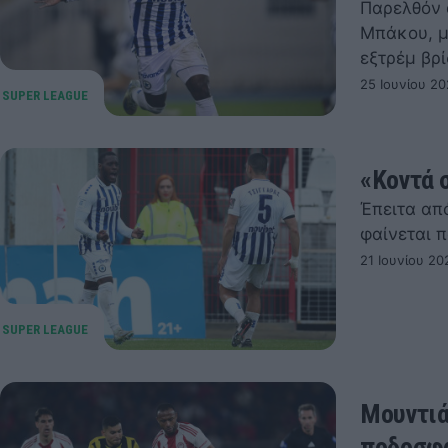
Παρελθόν 
Μπάκου, μ
εξτρέμ βρ
25 Ιουνίου 20
«Κοντά 
Έπειτα απ
φαίνεται 
21 Ιουνίου 20
Μουντιά
ποδοσφα