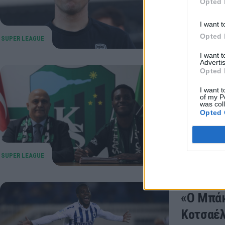
Opted 
I want t
Opted 
I want 
Advertis
Opted 
Ατρόμητ
I want t
Ο Μακάνα 
of my P
was col
Κοτσαέλισ
Opted 
01 Ιουλίου 20
«Ο Μπάκ
Κοτσαέ