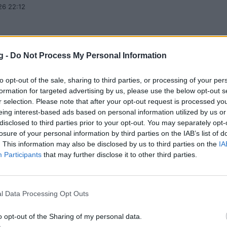
26 22:12
g -
Do Not Process My Personal Information
υσία κόσμου και Σπανού η «πρώτη» του
to opt-out of the sale, sharing to third parties, or processing of your per
του
formation for targeted advertising by us, please use the below opt-out s
r selection. Please note that after your opt-out request is processed y
 του προπόνηση ενόψει της νέας σεζόν πραγματοποίη
eing interest-based ads based on personal information utilized by us or
, με τον κόσμο του να δίνει βροντερό παρών στο Δημο
disclosed to third parties prior to your opt-out. You may separately opt-
losure of your personal information by third parties on the IAB’s list of
26 23:04
. This information may also be disclosed by us to third parties on the
IA
Participants
that may further disclose it to other third parties.
 στόχαστρο του Ατρομήτου ο Μπιάνκο»
l Data Processing Opt Outs
ος φέρεται να ενδιαφέρεται για τον Αλεσάντρο Μπιάν
o opt-out of the Sharing of my personal data.
26 13:21