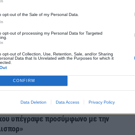
In
o opt-out of the Sale of my Personal Data.
In
to opt-out of processing my Personal Data for Targeted
ing.
In
ος: Στην Κοτσαέλισπορ ο Μπάκου
o opt-out of Collection, Use, Retention, Sale, and/or Sharing
Μπάκου είναι με κάθε επισημότητα παίκτης της
ersonal Data that Is Unrelated with the Purposes for which it
lected.
πορ.
Out
26 21:59
CONFIRM
Data Deletion
Data Access
Privacy Policy
ου υπέγραψε προσύμφωνο με την
λισπορ»