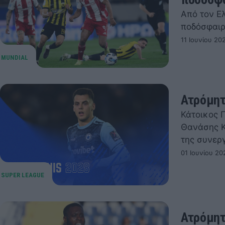
Από τον Ελ
ποδόσφαιρ
11 Ιουνίου 20
Ατρόμητ
Κάτοικος Π
Θανάσης Κ
της συνερ
01 Ιουνίου 20
Ατρόμητ