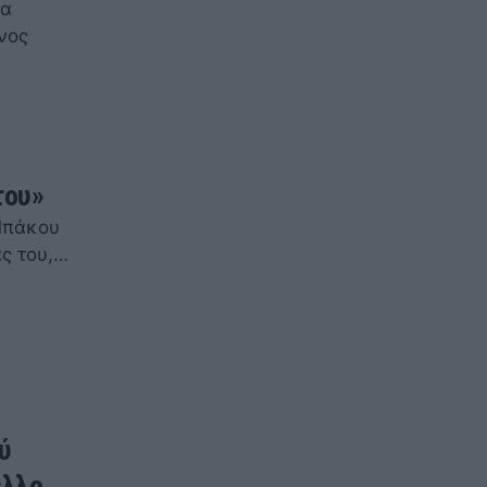
να
νος
του»
Μπάκου
ας του,…
ύ
ελλο