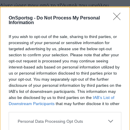
Λίγες ώρες πριν από το τζάμπολ του μεγάλου
ημιτελικού του Eurobasket 2025, Τουρκία – Ελλάδα,
OnSportsg -
Do Not Process My Personal
δεκάδες Έλληνες βρέθηκαν στο ξενοδοχείο, για να…
Information
12 Σεπτεμβρίου 2025 20:22
If you wish to opt-out of the sale, sharing to third parties, or
processing of your personal or sensitive information for
targeted advertising by us, please use the below opt-out
section to confirm your selection. Please note that after your
opt-out request is processed you may continue seeing
interest-based ads based on personal information utilized by
us or personal information disclosed to third parties prior to
your opt-out. You may separately opt-out of the further
disclosure of your personal information by third parties on the
IAB’s list of downstream participants. This information may
also be disclosed by us to third parties on the
IAB’s List of
Downstream Participants
that may further disclose it to other
third parties.
Personal Data Processing Opt Outs
Eurobasket 2025: Περιμένει το Ελλάδα -