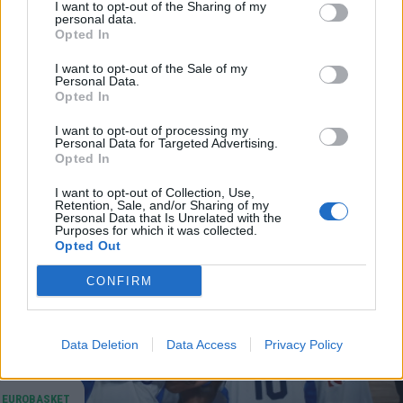
I want to opt-out of the Sharing of my
Τουρκία η Γερμανία - Πότε θα γίνει ο μεγάλος
personal data.
Opted In
τελικός!
Η Γερμανία επικράτησε της Φινλανδίας και
I want to opt-out of the Sale of my
Personal Data.
προκρίθηκε στον τελικό του Eurobasket 2025 και
Opted In
περιμένει τον νικητή του Ελλάδα - Τουρκία
I want to opt-out of processing my
12 Σεπτεμβρίου 2025 19:49
Personal Data for Targeted Advertising.
Opted In
I want to opt-out of Collection, Use,
Retention, Sale, and/or Sharing of my
Personal Data that Is Unrelated with the
Purposes for which it was collected.
Opted Out
CONFIRM
Data Deletion
Data Access
Privacy Policy