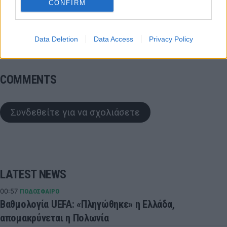
CONFIRM
Super League
Ολυμπιακός Πειραιώς
Data Deletion
Data Access
Privacy Policy
Φορτούνης Κώστας
COMMENTS
Συνδεθείτε για να σχολιάσετε
LATEST NEWS
00:57
ΠΟΔΟΣΦΑΙΡΟ
Βαθμολογία UEFA: «Πληγώθηκε» η Ελλάδα,
απομακρύνεται η Πολωνία