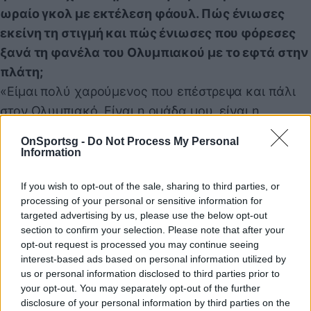
ωραίο γκολ με εκτέλεση φάουλ. Πώς ένιωσες
εκείνη τη στιγμή και πώς ένιωσες που φόρεσες
ξανά τη φανέλα του Ολυμπιακού με το εφτά στην
πλάτη;
«Είμαι πολύ χαρούμενος που επέστρεψα και πάλι
στον Ολυμπιακό. Είναι η ομάδα μου, είναι η
οικογένειά μου. Χαίρομαι να παίζω για αυτό το
OnSportsg -
Do Not Process My Personal
σύλλογο, χαίρομαι να κάνω τους οπαδούς
Information
χαρούμενους και ελπίζω να πάει πάρα πολύ καλά η
If you wish to opt-out of the sale, sharing to third parties, or
χρονιά, να κάνουμε όλους τους στόχους, να τους
processing of your personal or sensitive information for
κατακτήσουμε. Και είμαι χαρούμενος που βοήθησα
targeted advertising by us, please use the below opt-out
την ομάδα σήμερα και αυτό θέλω να κάνω και στη
section to confirm your selection. Please note that after your
opt-out request is processed you may continue seeing
συνέχεια».
interest-based ads based on personal information utilized by
Και ένα σχόλιο για την προετοιμασία, πώς κυλάει;
us or personal information disclosed to third parties prior to
«Η προετοιμασία είναι σκληρή. Ο προπονητής
your opt-out. You may separately opt-out of the further
disclosure of your personal information by third parties on the
δουλεύει κάποια πράγματα τα οποία θέλει να τα