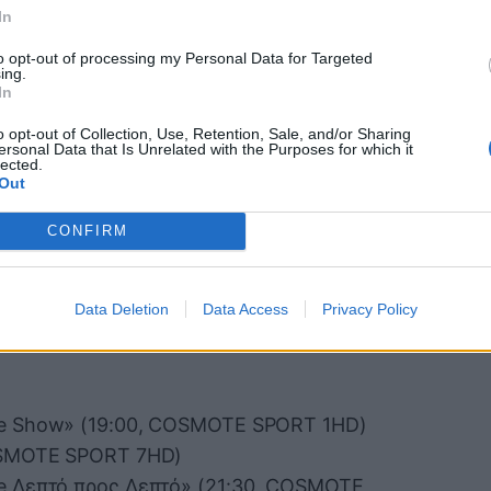
e Show» (19:00, COSMOTE SPORT 1HD)
In
(19:45, COSMOTE SPORT 7HD)
to opt-out of processing my Personal Data for Targeted
e Show Pregame Λεβερκούζεν-
ing.
PORT 2HD)
In
 Λεπτό προς Λεπτό» (21:50, COSMOTE
o opt-out of Collection, Use, Retention, Sale, and/or Sharing
ersonal Data that Is Unrelated with the Purposes for which it
lected.
, COSMOTE SPORT 2HD & 4K)
Out
SMOTE SPORT 3HD & START)
CONFIRM
COSMOTE SPORT 5HD)
 Show» (Τετάρτη 25/2, 00:05, COSMOTE
Data Deletion
Data Access
Privacy Policy
e Show» (19:00, COSMOTE SPORT 1HD)
OSMOTE SPORT 7HD)
 Λεπτό προς Λεπτό» (21:30, COSMOTE