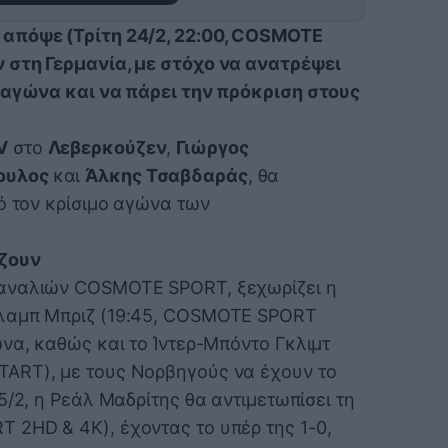
απόψε (Τρίτη 24/2, 22:00, COSMOTE
 στη Γερμανία, με στόχο να ανατρέψει
 αγώνα και να πάρει την πρόκριση στους
V
στο
Λεβερκούζεν
,
Γιώργος
ουλος
και
Άλκης Τσαβδαράς
, θα
ό τον κρίσιμο αγώνα των
ίζουν
καναλιών COSMOTE SPORT, ξεχωρίζει η
Κλαμπ Μπριζ (19:45, COSMOTE SPORT
να, καθώς και το Ίντερ-Μπόντο Γκλιμτ
ART), με τους Νορβηγούς να έχουν το
5/2, η Ρεάλ Μαδρίτης θα αντιμετωπίσει τη
2HD & 4K), έχοντας το υπέρ της 1-0,