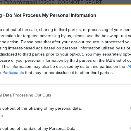
 τη Γαλατάσαραϊ (22:00, COSMOTE SPORT
τη μεγάλη ανατροπή μετά την ήττα με 5-2
g -
Do Not Process My Personal Information
 καναλιών COSMOTE SPORT
to opt-out of the sale, sharing to third parties, or processing of your per
ς οι τηλεθεατές θα έχουν στη διάθεσή
formation for targeted advertising by us, please use the below opt-out s
r selection. Please note that after your opt-out request is processed y
ns League Show» με τους Μιχάλη Τσόχο
eing interest-based ads based on personal information utilized by us or
ά τη λήξη των ματς (19.00 & 00.05,
disclosed to third parties prior to your opt-out. You may separately opt-
 ρεπορτάζ, δηλώσεις των
losure of your personal information by third parties on the IAB’s list of
. This information may also be disclosed by us to third parties on the
IA
μετρήσεων και τα καλύτερα στιγμιότυπα.
Participants
that may further disclose it to other third parties.
ns League Λεπτό προς Λεπτό», με τον
ό προς λεπτό ενημέρωση από όλα τα ματς
T 1HD).
l Data Processing Opt Outs
o opt-out of the Sharing of my personal data.
 Phase Play-offs, 2η Αγωνιστική)
In
o opt-out of the Sale of my Personal Data.