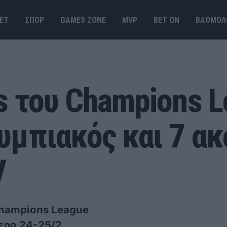
ΕΤ
ΣΠΟΡ
GAMES ΖΟΝΕ
MVP
BET ΟΝ
ΒΑΘΜΟΛ
s του Champions L
υμπιακός και 7 ακ
V
Champions League
ρο 24-25/2.