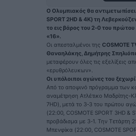
Ο Ολυμπιακός θα αντιμετωπίσει 
SPORT 2HD & 4K) τη Λεβερκούζεν
το εις βάρος του 2-0 του πρώτου
«16».
Οι απεσταλμένοι της
COSMOTE T
Θαναηλάκης, Δημήτρης Σπηλιόπ
μεταφέρουν όλες τις εξελίξεις απ
«ερυθρόλευκων».
Οι υπόλοιποι αγώνες του ξεχωρ
Από το αποψινό πρόγραμμα των 
αναμέτρηση Ατλέτικο Μαδρίτης-
7HD), μετά το 3-3 του πρώτου αγώ
(22:00, COSMOTE SPORT 3HD & ST
προβάδισμα με 3-1. Την Τετάρτη 2
Μπενφίκα (22:00, COSMOTE SPORT 