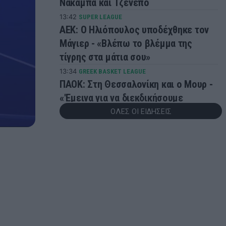
Νακάμπα και Τζενεπό
13:42
SUPER LEAGUE
ΑΕΚ: Ο Ηλιόπουλος υποδέχθηκε τον
Μάγιερ - «Βλέπω το βλέμμα της
τίγρης στα μάτια σου»
13:34
GREEK BASKET LEAGUE
ΠΑΟΚ: Στη Θεσσαλονίκη και ο Μουρ -
«'Εμεινα για να διεκδικήσουμε
τίτλους»
ΟΛΕΣ ΟΙ ΕΙΔΗΣΕΙΣ
13:05
ΜΠΑΣΚΕΤ
Μπλόκο στο ΣΕΦ από το Ελεγκτικό
Συνέδριο: Ακύρωσε τον διαγωνισμό
και όρισε νέο για τις 10 Σεπτέμβρη
12:51
MVP
Brock Lesnar: Now the Beast can
finally rest..
12:25
ΠΟΔΟΣΦΑΙΡΟ