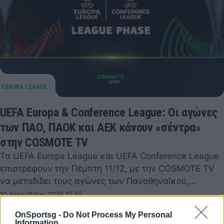
UEFA Europa & Conference League: Οι αγώνες
των ΠAO, ΠΑΟΚ και ΑΕΚ κάνουν «σέντρα»
στην COSMOTE TV
Τα UEFA Europa League και UEFA Conference League
επιστρέφουν την Πέμπτη 11/12, με την COSMOTE TV
να μεταδίδει τους αγώνες των Παναθηναϊκού,…
10 Δεκεμβρίου 2025 15:55
OnSportsg -
Do Not Process My Personal
Information