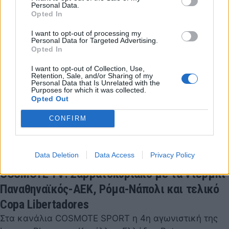
Personal Data.
Opted In
I want to opt-out of processing my
Personal Data for Targeted Advertising.
Opted In
I want to opt-out of Collection, Use,
Retention, Sale, and/or Sharing of my
Personal Data that Is Unrelated with the
Purposes for which it was collected.
Opted Out
CONFIRM
Data Deletion
Data Access
Privacy Policy
COSMOTE TV: Σαββατοκύριακο με τα ντέρμπι
Παναθηναϊκός-ΑΕΚ, Ρόμα-Νάπολι και τελικό
Copa Libertadores
Στα κανάλια COSMOTE SPORT η 4η αγωνιστική της