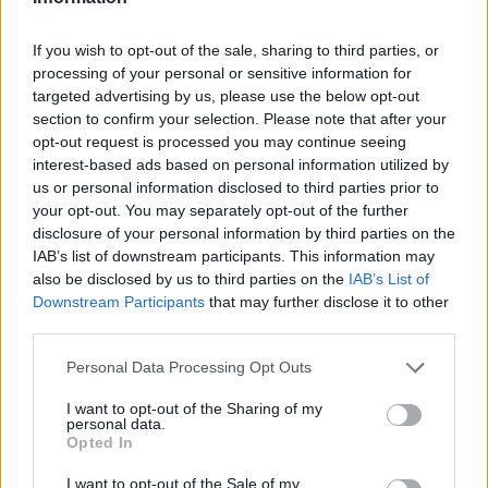
If you wish to opt-out of the sale, sharing to third parties, or
processing of your personal or sensitive information for
targeted advertising by us, please use the below opt-out
section to confirm your selection. Please note that after your
opt-out request is processed you may continue seeing
interest-based ads based on personal information utilized by
us or personal information disclosed to third parties prior to
your opt-out. You may separately opt-out of the further
disclosure of your personal information by third parties on the
IAB’s list of downstream participants. This information may
also be disclosed by us to third parties on the
IAB’s List of
Champions League: Τα ματς Καϊράτ-
Downstream Participants
that may further disclose it to other
third parties.
Ολυμπιακός, Ίντερ-Λίβερπουλ και Ρεάλ-Σίτι
παίζουν στην COSMOTE TV
Personal Data Processing Opt Outs
Το UEFA Champions League επιστρέφει το διήμερο 9-
I want to opt-out of the Sharing of my
personal data.
10/12 με όλα τα ματς της 6ης αγωνιστικής να
Opted In
μεταδίδονται στην COSMOTE TV.
I want to opt-out of the Sale of my
09 Δεκεμβρίου 2025 12:16