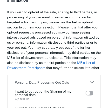
Information
νέο Mobile App
If you wish to opt-out of the sale, sharing to third parties, or
processing of your personal or sensitive information for
targeted advertising by us, please use the below opt-out
section to confirm your selection. Please note that after your
opt-out request is processed you may continue seeing
Σπλίτερ Τιάγκο
interest-based ads based on personal information utilized by
us or personal information disclosed to third parties prior to
your opt-out. You may separately opt-out of the further
disclosure of your personal information by third parties on the
COMMENTS
IAB’s list of downstream participants. This information may
also be disclosed by us to third parties on the
IAB’s List of
Downstream Participants
that may further disclose it to other
Συνδεθείτε για να σχολιάσετε
third parties.
Personal Data Processing Opt Outs
I want to opt-out of the Sharing of my
personal data.
LATEST NEWS
Opted In
08:34
EUROBASKET