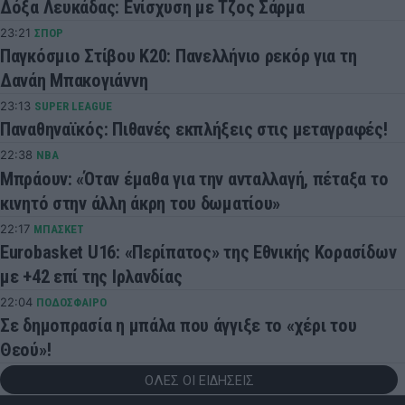
Δόξα Λευκάδας: Ενίσχυση με Τζος Σάρμα
23:21
ΣΠΟΡ
Παγκόσμιο Στίβου Κ20: Πανελλήνιο ρεκόρ για τη
Δανάη Μπακογιάννη
23:13
SUPER LEAGUE
Παναθηναϊκός: Πιθανές εκπλήξεις στις μεταγραφές!
22:38
NBA
Μπράουν: «Όταν έμαθα για την ανταλλαγή, πέταξα το
κινητό στην άλλη άκρη του δωματίου»
22:17
ΜΠΑΣΚΕΤ
Eurobasket U16: «Περίπατος» της Εθνικής Κορασίδων
με +42 επί της Ιρλανδίας
22:04
ΠΟΔΟΣΦΑΙΡΟ
Σε δημοπρασία η μπάλα που άγγιξε το «χέρι του
Θεού»!
ΟΛΕΣ ΟΙ ΕΙΔΗΣΕΙΣ