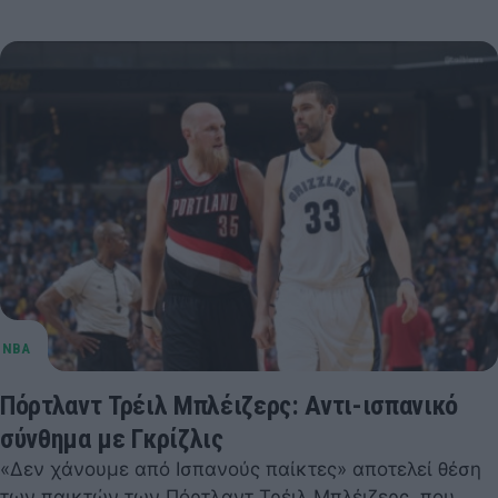
Πόρτλαντ Τρέιλ Μπλέιζερς: Αντι-ισπανικό
σύνθημα με Γκρίζλις
«Δεν χάνουμε από Ισπανούς παίκτες» αποτελεί θέση
των παικτών των Πόρτλαντ Τρέιλ Μπλέιζερς, που