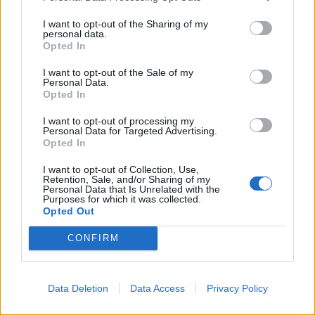
I want to opt-out of the Sharing of my
personal data.
Opted In
Σαν Αντόνιο Σπερς: Φινάλε χωρίς Σπλίτερ και
I want to opt-out of the Sale of my
Μπόνερ
Personal Data.
Opted In
Μία νίκη μακριά από τη δεύτερη θέση της Δύσης
βρίσκονται οι Σαν Αντόνιο Σπερς χάρη σε σερί ένδεκα
I want to opt-out of processing my
Personal Data for Targeted Advertising.
θετικών αποτελεσμάτων.
Opted In
15 Απριλίου 2015 03:54
I want to opt-out of Collection, Use,
Retention, Sale, and/or Sharing of my
Personal Data that Is Unrelated with the
Purposes for which it was collected.
Opted Out
CONFIRM
Data Deletion
Data Access
Privacy Policy