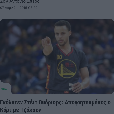
Σαν Αντόνιο Σπερς.
07 Απριλίου 2015 03:29
Γκόλντεν Στέιτ Ουόριορς: Απογοητευμένος ο
Κάρι με Τζάκσον