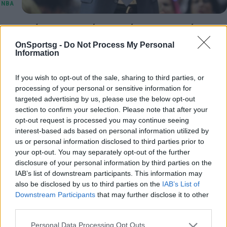
NBA: Κόουτς του μήνα οι Ρίβερς και Στίβενς
Κορυφαίος κόουτς της Ανατολής για τον Απρίλιο
OnSportsg -
Do Not Process My Personal
Information
αναδείχθηκε ο Μπραντ Στίβενς, ο οποίος οδήγησε
τους Μπόστον Σέλτικς στα playoffs.
If you wish to opt-out of the sale, sharing to third parties, or
17 Απριλίου 2015 05:47
processing of your personal or sensitive information for
targeted advertising by us, please use the below opt-out
section to confirm your selection. Please note that after your
opt-out request is processed you may continue seeing
interest-based ads based on personal information utilized by
us or personal information disclosed to third parties prior to
your opt-out. You may separately opt-out of the further
disclosure of your personal information by third parties on the
IAB’s list of downstream participants. This information may
also be disclosed by us to third parties on the
IAB’s List of
Downstream Participants
that may further disclose it to other
third parties.
Personal Data Processing Opt Outs