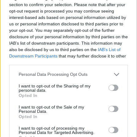
section to confirm your selection. Please note that after your
αστράγαλο
. Τέλος, θυμίζουμε πως οι Ραζόν Ρόντο
opt-out request is processed you may continue seeing
και
Τζάρεντ Σάλιντζερ
παραμένουν στο περιθώριο,
interest-based ads based on personal information utilized by
κάτι που θα συμβεί για το υπόλοιπο πρωτάθλημα.
us or personal information disclosed to third parties prior to
your opt-out. You may separately opt-out of the further
disclosure of your personal information by third parties on the
IAB’s list of downstream participants. This information may
Παιχνίδι από παντού στη Novibet με το
also be disclosed by us to third parties on the
IAB’s List of
νέο Mobile App
Downstream Participants
that may further disclose it to other
third parties.
Personal Data Processing Opt Outs
I want to opt-out of the Sharing of my
personal data.
Opted In
Γκαρνέτ Κέβιν
Γκριν Τζεφ
I want to opt-out of the Sale of my
Personal Data.
Ουίλιαμς Τέρενς
Πιρς Πολ
Ρίβερς Ντοκ
Opted In
I want to opt-out of processing my
Personal Data for Targeted Advertising.