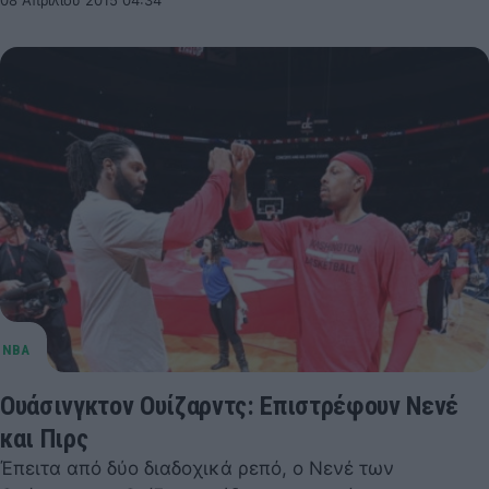
08 Απριλίου 2015 04:34
Ουάσινγκτον Ουίζαρντς: Επιστρέφουν Νενέ
και Πιρς
Έπειτα από δύο διαδοχικά ρεπό, ο Νενέ των