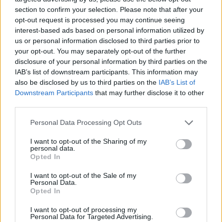
section to confirm your selection. Please note that after your
opt-out request is processed you may continue seeing
interest-based ads based on personal information utilized by
us or personal information disclosed to third parties prior to
your opt-out. You may separately opt-out of the further
disclosure of your personal information by third parties on the
IAB’s list of downstream participants. This information may
also be disclosed by us to third parties on the
IAB’s List of
Downstream Participants
that may further disclose it to other
third parties.
ΝΒΑ: Δραματική νίκη για Πέισερς,
Personal Data Processing Opt Outs
αποκλεισμός για Χιτ (videos)
Έπειτα από δύο παρατάσεις, οι Ιντιάνα Πέισερς
I want to opt-out of the Sharing of my
personal data.
επικράτησαν των Ουάσινγκτον Ουίζαρντς με 99-95
Opted In
(85-85 α’ παρ., 81-81 κ.α.).
I want to opt-out of the Sale of my
15 Απριλίου 2015 06:42
Personal Data.
Opted In
I want to opt-out of processing my
Personal Data for Targeted Advertising.