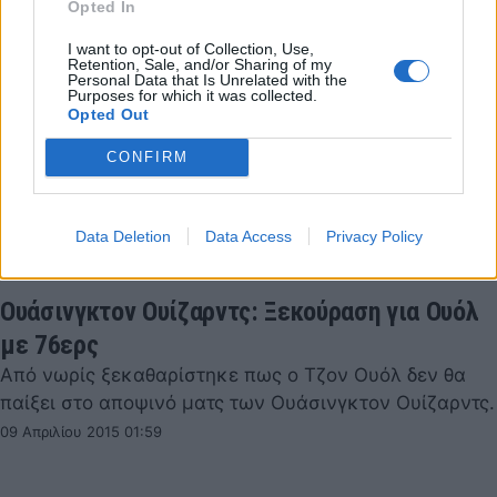
Opted In
I want to opt-out of Collection, Use,
Retention, Sale, and/or Sharing of my
Personal Data that Is Unrelated with the
Purposes for which it was collected.
Opted Out
CONFIRM
Data Deletion
Data Access
Privacy Policy
Ουάσινγκτον Ουίζαρντς: Ξεκούραση για Ουόλ
με 76ερς
Από νωρίς ξεκαθαρίστηκε πως ο Τζον Ουόλ δεν θα
παίξει στο αποψινό ματς των Ουάσινγκτον Ουίζαρντς.
09 Απριλίου 2015 01:59