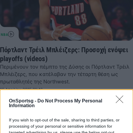
Πόρτλαντ Τρέιλ Μπλέιζερς: Προσοχή ενόψει
playoffs (videos)
Περιμένουν τον πέμπτο της Δύσης οι Πόρτλαντ Τρέιλ
Μπλέιζερς, που κατέλαβαν την τέταρτη θέση ως
πρωταθλητές της Northwest.
16 Απριλίου 2015 01:46
OnSportsg -
Do Not Process My Personal
Information
If you wish to opt-out of the sale, sharing to third parties, or
processing of your personal or sensitive information for
targeted advertising by us, please use the below opt-out