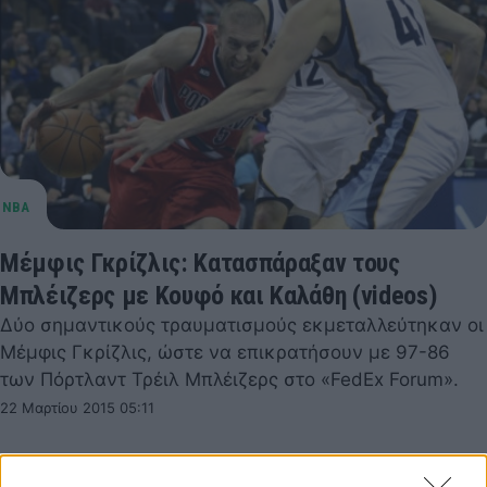
Μέμφις Γκρίζλις: Κατασπάραξαν τους
Μπλέιζερς με Κουφό και Καλάθη (videos)
Δύο σημαντικούς τραυματισμούς εκμεταλλεύτηκαν οι
Μέμφις Γκρίζλις, ώστε να επικρατήσουν με 97-86
των Πόρτλαντ Τρέιλ Μπλέιζερς στο «FedEx Forum».
22 Μαρτίου 2015 05:11