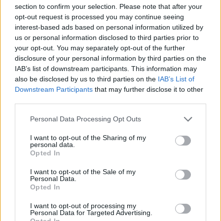
section to confirm your selection. Please note that after your
opt-out request is processed you may continue seeing
interest-based ads based on personal information utilized by
Παιχνίδι από παντού στη Novibet με το
us or personal information disclosed to third parties prior to
νέο Mobile App
your opt-out. You may separately opt-out of the further
disclosure of your personal information by third parties on the
IAB’s list of downstream participants. This information may
also be disclosed by us to third parties on the
IAB’s List of
12
Downstream Participants
that may further disclose it to other
SHARES
third parties.
Personal Data Processing Opt Outs
Κολοβέρος Ιωσήφ
Μπαρτζώκας Γιώργος
I want to opt-out of the Sharing of my
personal data.
Αντετοκούνμπο Κώστας
Φαλ Μουσταφά
Opted In
I want to opt-out of the Sale of my
Τζοέλ Μπολομπόι
Ευρωλίγκα
Euroleague
Personal Data.
Opted In
COMMENTS
I want to opt-out of processing my
Personal Data for Targeted Advertising.
Opted In