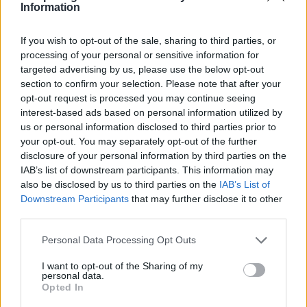
Information
ολοκληρώθηκαν το απόγευμα της Δευτέρας (9/1)
09 Ιανουαρίου 2023 19:54
If you wish to opt-out of the sale, sharing to third parties, or
processing of your personal or sensitive information for
targeted advertising by us, please use the below opt-out
section to confirm your selection. Please note that after your
opt-out request is processed you may continue seeing
interest-based ads based on personal information utilized by
us or personal information disclosed to third parties prior to
your opt-out. You may separately opt-out of the further
disclosure of your personal information by third parties on the
IAB’s list of downstream participants. This information may
also be disclosed by us to third parties on the
IAB’s List of
Downstream Participants
that may further disclose it to other
third parties.
Personal Data Processing Opt Outs
ΑΕΚ: Στην Προύσα με ΜακΓκρίφ και Μάιλς!
I want to opt-out of the Sharing of my
personal data.
Με τους Κάμερον ΜακΓκριφ και Αϊζάια Μάιλς στην
Opted In
αποστολή αναχώρησε η ΑΕΚ για την Προύσα