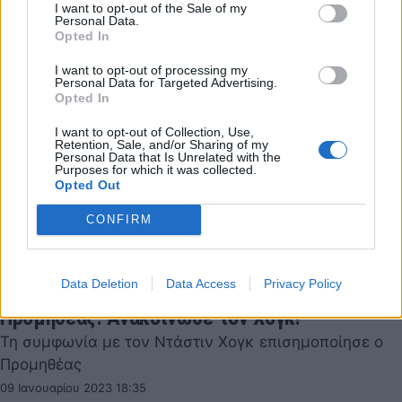
I want to opt-out of the Sale of my
09 Ιανουαρίου 2023 19:30
Personal Data.
Opted In
I want to opt-out of processing my
Personal Data for Targeted Advertising.
Opted In
I want to opt-out of Collection, Use,
Retention, Sale, and/or Sharing of my
Personal Data that Is Unrelated with the
Purposes for which it was collected.
Opted Out
CONFIRM
Data Deletion
Data Access
Privacy Policy
Προμηθέας: Ανακοίνωσε τον Χογκ!
Τη συμφωνία με τον Ντάστιν Χογκ επισημοποίησε ο
Προμηθέας
09 Ιανουαρίου 2023 18:35