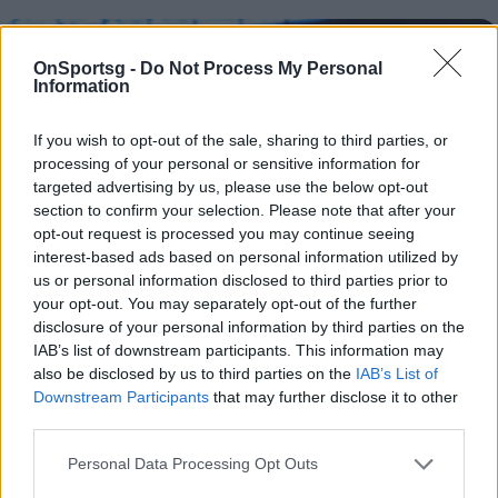
OnSportsg -
Do Not Process My Personal
Information
If you wish to opt-out of the sale, sharing to third parties, or
processing of your personal or sensitive information for
targeted advertising by us, please use the below opt-out
section to confirm your selection. Please note that after your
opt-out request is processed you may continue seeing
interest-based ads based on personal information utilized by
us or personal information disclosed to third parties prior to
your opt-out. You may separately opt-out of the further
disclosure of your personal information by third parties on the
Χαρούμενος ο Γιάννης Αντετοκούνμπο για τον
IAB’s list of downstream participants. This information may
also be disclosed by us to third parties on the
IAB’s List of
αδερφό του
Downstream Participants
that may further disclose it to other
Η ανάρτηση του Γιάννη για την μεταγραφή του Κώστα
third parties.
στον Παναθηναϊκό, χαρούμενος ο «Greek Freak» για
Personal Data Processing Opt Outs
τη νέα προοπτική του αδερφού του.