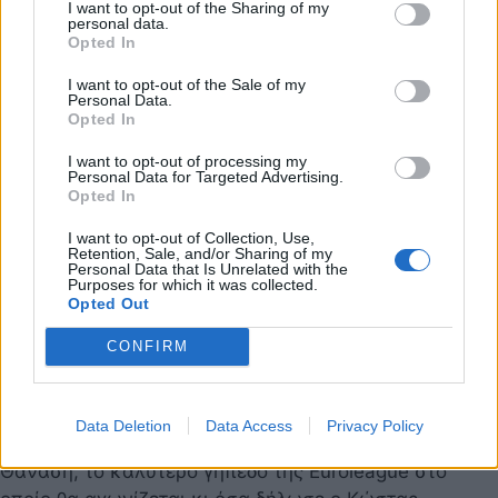
22 Ιουνίου 2023 22:44
I want to opt-out of the Sharing of my
personal data.
Opted In
I want to opt-out of the Sale of my
Personal Data.
Opted In
I want to opt-out of processing my
Personal Data for Targeted Advertising.
Opted In
I want to opt-out of Collection, Use,
Retention, Sale, and/or Sharing of my
Personal Data that Is Unrelated with the
Purposes for which it was collected.
Opted Out
CONFIRM
Κώστας Αντετοκούνμπο: Θέλει γεμάτο ΟΑΚΑ,
Πρωτάθλημα και Final 4! (Video)
Data Deletion
Data Access
Privacy Policy
Παναθηναϊκός: Οι συμβουλές του Γιάννη και του
Θανάση, το καλύτερο γήπεδο της Euroleague στο