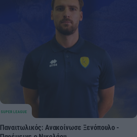
Παναιτωλικός: Ανακοίνωσε Ξενόπουλο -
Παρέμεινε ο Νικολάου