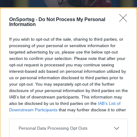
OnSportsg -
Do Not Process My Personal
Information
If you wish to opt-out of the sale, sharing to third parties, or
processing of your personal or sensitive information for
targeted advertising by us, please use the below opt-out
section to confirm your selection. Please note that after your
opt-out request is processed you may continue seeing
interest-based ads based on personal information utilized by
us or personal information disclosed to third parties prior to
your opt-out. You may separately opt-out of the further
disclosure of your personal information by third parties on the
IAB’s list of downstream participants. This information may
also be disclosed by us to third parties on the
IAB’s List of
Παναιτωλικός-Αστέρας AKTOR 1-2: Έκλεισαν
Downstream Participants
that may further disclose it to other
με τη νίκη τη σεζόν οι Αρκάδες
third parties.
Ο Αστέρας AKTOR επικράτησε του Παναιτωλικού 2-1
Personal Data Processing Opt Outs
στο Αγρίνιο. Το προβάδισμα στους Αρκάδες έδωσε ο