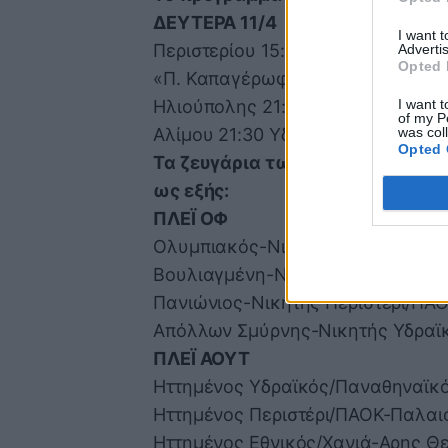
ΔΕΥΤΕΡΑ 11/4
I want 
Περιστερίου 15:00 Περιστέρι-ΠΑΟ
Advertis
Opted 
«Π. Καπαγέρωφ» 18:30 Εθνικός-Χ
I want t
Ηλιούπολης 21:30 ΑΕΚ-Γλυφάδα
of my P
was col
Αλίμου 21:30 Υδραϊκός-Παναθηνα
Opted 
Τα ζευγάρια των πλέι-οφ και πλ
ως εξής:
ΠΛΕΪ ΟΦ
Ολυμπιακός-Νικητής ΑΕΚ/Γλυφά
Βουλιαγμένη-Νικητής Εθνικός/Χα
Πανιώνιος-Νικητής Περιστέρι/ΠΑ
Απόλλων Σμύρνης-Νικητής Υδραϊ
ΠΛΕΪ ΑΟΥΤ
Ηττημένος Υδραϊκός/Παναθηναϊκό
Ηττημένος Περιστέρι/ΠΑΟΚ-Παλα
Ηττημένος Εθνικός/Χανιά-Αρης Θ