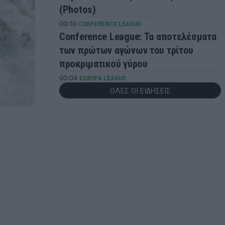
(Photos)
00:10
CONFERENCE LEAGUE
Conference League: Τα αποτελέσματα
των πρώτων αγώνων του τρίτου
προκριματικού γύρου
00:04
EUROPA LEAGUE
Λίσι: «Αξίζαμε κάτι παραπάνω –
ΟΛΕΣ ΟΙ ΕΙΔΗΣΕΙΣ
Πρέπει να βελτιωθούμε»
23:57
EUROPA LEAGUE
Europa League: Τα αποτελέσματα των
πρώτων αγώνων του τρίτου
προκριματικού γύρου
23:56
ONSPORTS
Ελουστόντο: «Είμαστε πεπεισμένοι
ότι η ομάδα μας μπορεί να καταφέρει
κάτι παραπάνω»