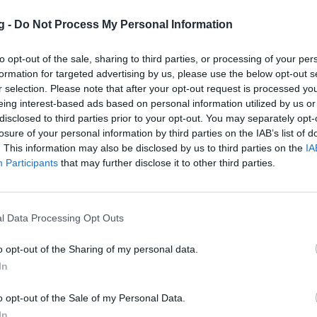
οβλέπεται να αντιμετωπίσει ιδιαίτερα
g -
Do Not Process My Personal Information
ηναϊκό, αφού υπάρχει σημαντική διαφορά
Μάκη Βολτυράκη αναμένεται να «τσεκάρει»
to opt-out of the sale, sharing to third parties, or processing of your per
formation for targeted advertising by us, please use the below opt-out s
 περιμένει ο Απόλλων Σμύρνης.
r selection. Please note that after your opt-out request is processed y
εύτερων αγώνων της προκριματικής
eing interest-based ads based on personal information utilized by us or
disclosed to third parties prior to your opt-out. You may separately opt-
losure of your personal information by third parties on the IAB’s list of
. This information may also be disclosed by us to third parties on the
IA
ι (Μοίραλης, Πολυχρονόπουλος)
Participants
that may further disclose it to other third parties.
ις νίκες.
ιανάκης, Σταυρίδης)
 νίκες.
l Data Processing Opt Outs
κός (Κατσώνης, Κυράνης)
o opt-out of the Sharing of my personal data.
ς νίκες.
In
άδα-ΑΕΚ (Κωνσταντινίδης, Μπιράκης)
ς νίκες.
o opt-out of the Sale of my Personal Data.
 (αν και όπου χρειαστεί):
In