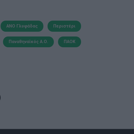
ΑΝΟ Γλυφάδας
Περιστέρι
Παναθηναϊκός Α.Ο.
ΠΑΟΚ