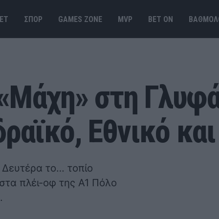
ΕΤ
ΣΠΟΡ
GAMES ΖΟΝΕ
MVP
BET ΟΝ
ΒΑΘΜΟΛ
«Μάχη» στη Γλυφά
ραϊκό, Εθνικό και
η Δευτέρα το… τοπίο
στα πλέι-οφ της Α1 Πόλο
.