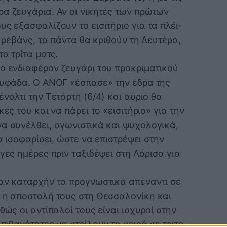
ρα ζευγάρια. Αν οι νικητές των πρώτων
υς εξασφαλίζουν το εισιτήριο για τα πλέι-
. ρεβάνς, τα πάντα θα κριθούν τη Δευτέρα,
α τρίτα ματς.
ιο ενδιαφέρον ζευγάρι του προκριματικού
Γλυφάδα. Ο ΑΝΟΓ «έσπασε» την έδρα της
ναλτι την Τετάρτη (6/4) και αύριο θα
ες του και να πάρει το «εισιτήριο» για την
να συνέλθει, αγωνιστικά και ψυχολογικά,
να ισοφαρίσει, ώστε να επιστρέψει στην
γες ημέρες πριν ταξιδέψει στη Λάρισα για
σαν καταρχήν τα προγνωστικά απέναντι σε
ς η αποστολή τους στη Θεσσαλονίκη και
θώς οι αντίπαλοί τους είναι ισχυροί στην
πιθανότητες να στείλουν τη σειρά σε τρίτο