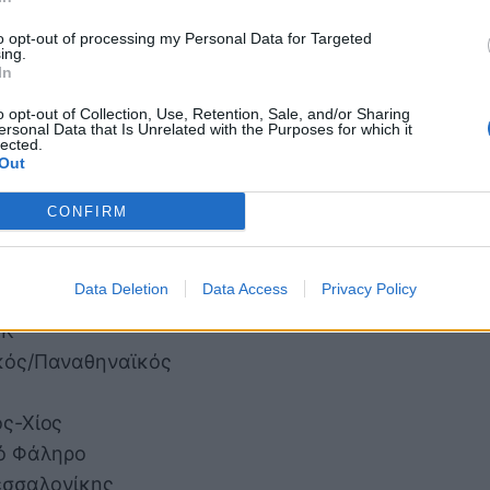
to opt-out of processing my Personal Data for Targeted
Κ
ing.
In
ανιά
o opt-out of Collection, Use, Retention, Sale, and/or Sharing
ersonal Data that Is Unrelated with the Purposes for which it
lected.
ϊκός
Out
έι-άουτ στη συνέχεια διαμορφώνονται
CONFIRM
δα
Data Deletion
Data Access
Privacy Policy
νιά
ΟΚ
κός/Παναθηναϊκός
ς-Χίος
ιό Φάληρο
εσσαλονίκης