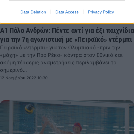
Data Deletion
Data Access
Privacy Policy
Α1 Πόλο Ανδρών: Πέντε αντί για έξι παιχνίδια
για την 7η αγωνιστική με «Πειραϊκό» ντέρμπι
Πειραϊκό «ντέρμπι» για τον Ολυμπιακό -πριν την
«μάχη» με την Προ Ρέκο- κόντρα στον Εθνικό και
ακόμη τέσσερις αναμετρήσεις περιλαμβάνει το
σημερινό…
12 Νοεμβρίου 2022 10:30