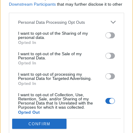
Downstream Participants
that may further disclose it to other
third parties.
Personal Data Processing Opt Outs
Champions League πόλο γυναικών: Πρεμιέρα
I want to opt-out of the Sharing of my
με ήττα για τον Εθνικό από τη Ρόμα
personal data.
Opted In
Η γυναικεία ομάα πόλο του Εθνικού έχασε 16-10 από
τη Ρόμα.
I want to opt-out of the Sale of my
Personal Data.
17 Νοεμβρίου 2022 23:59
Opted In
I want to opt-out of processing my
Personal Data for Targeted Advertising.
Opted In
I want to opt-out of Collection, Use,
Retention, Sale, and/or Sharing of my
Personal Data that Is Unrelated with the
Purposes for which it was collected.
Opted Out
CONFIRM