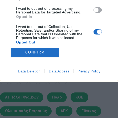
Σκόρερ
I want to opt-out of processing my
19 Ελληνιάδη (ΝΟ ΒΟΥΛΙΑΓΜΕΝΗΣ), 12 Κότσια
Personal Data for Targeted Advertising.
(ΠΑΝΙΩΝΙΟΣ), 10 Γιαννοπούλου (ΝΟ
Opted In
ΒΟΥΛΙΑΓΜΕΝΗΣ), Σάντα (ΟΛΥΜΠΙΑΚΟΣ), 9
I want to opt-out of Collection, Use,
Retention, Sale, and/or Sharing of my
Μπογκατσένκο (ΠΑΝΙΩΝΙΟΣ), Τριχά (ΟΛΥΜΠΙΑΚΟΣ)
Personal Data that Is Unrelated with the
Purposes for which it was collected.
Opted Out
Παιχνίδι από παντού στη Novibet με το
CONFIRM
νέο Mobile App
Data Deletion
Data Access
Privacy Policy
Α1 Πόλο Γυναικών
Πόλο
ΚΟΕ
Ολυμπιακός Πειραιώς
ΑΕΚ
Εθνικός