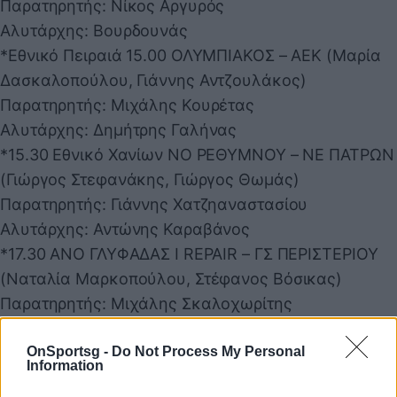
Παρατηρητής: Νίκος Αργυρός
Αλυτάρχης: Βουρδουνάς
*Εθνικό Πειραιά 15.00 ΟΛΥΜΠΙΑΚΟΣ – ΑΕΚ (Μαρία
Δασκαλοπούλου, Γιάννης Αντζουλάκος)
Παρατηρητής: Μιχάλης Κουρέτας
Αλυτάρχης: Δημήτρης Γαλήνας
*15.30 Εθνικό Χανίων ΝΟ ΡΕΘΥΜΝΟΥ – ΝΕ ΠΑΤΡΩΝ
(Γιώργος Στεφανάκης, Γιώργος Θωμάς)
Παρατηρητής: Γιάννης Χατζηαναστασίου
Αλυτάρχης: Αντώνης Καραβάνος
*17.30 ΑΝΟ ΓΛΥΦΑΔΑΣ I REPAIR – ΓΣ ΠΕΡΙΣΤΕΡΙΟΥ
(Ναταλία Μαρκοπούλου, Στέφανος Βόσικας)
Παρατηρητής: Μιχάλης Σκαλοχωρίτης
Αλυτάρχης: Κείμης Μαρσέλλος
OnSportsg -
Do Not Process My Personal
*19.30 ΑΛΙΜΟΣ ΝΑΣ BETSSON – ΝΟ ΛΑΡΙΣΑΣ
Information
(Κώστας Κυράνης, Ναταλία Μαρκοπούλου)