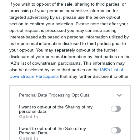
Παρατηρητής: Λευτέρης Γιαννέλλης
If you wish to opt-out of the sale, sharing to third parties, or
Αλυτάρχης: Δημήτρης Κύρκος
processing of your personal or sensitive information for
targeted advertising by us, please use the below opt-out
Στις 25/10: ΝΟ ΒΟΥΛΙΑΓΜΕΝΗΣ – ΠΑΝΙΩΝΙΟΣ 14-7
section to confirm your selection. Please note that after your
Η Βαθμολογία
opt-out request is processed you may continue seeing
1.ΝΟ ΒΟΥΛΙΑΓΜΕΝΗΣ 4 3 1 0 85-30 10
interest-based ads based on personal information utilized by
us or personal information disclosed to third parties prior to
2.ΟΛΥΜΠΙΑΚΟΣ 3 3 0 0 69-18 9
your opt-out. You may separately opt-out of the further
-.ΑΛΙΜΟΣ ΝΑΣ BETSSON 3 3 0 0 34-19 9
disclosure of your personal information by third parties on the
-.ΠΑΝΙΩΝΙΟΣ 4 3 0 1 46-32 9
IAB’s list of downstream participants. This information may
also be disclosed by us to third parties on the
IAB’s List of
5.ΕΘΝΙΚΟΣ NOBELHELLAS 3 2 0 1 38-20 6
Downstream Participants
that may further disclose it to other
6.ΑΝΟ ΓΛΥΦΑΔΑΣ I REPAIR3 1 1 1 28-29 4
third parties.
7.ΝΟ ΛΑΡΙΣΑΣ 3 1 0 2 28-45 3
Personal Data Processing Opt Outs
-.ΝΕ ΠΑΤΡΩΝ 3 1 0 2 25-43 3
-.ΓΣ ΠΕΡΙΣΤΕΡΙΟΥ 3 1 0 2 18-41 3
I want to opt-out of the Sharing of my
personal data.
10.ΝΟ ΡΕΘΥΜΝΟΥ 3 0 0 3 19-37 0
Opted In
-.ΠΑΟΚ 3 0 0 3 16-37 0
I want to opt-out of the Sale of my
12.ΑΕΚ 3 0 0 3 22-47 0
Personal Data.
Opted In