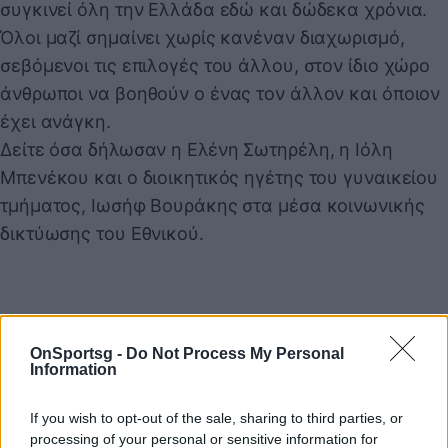
συγκινεί όλη την Ελλάδα εδώ και δώδεκα χρόνια.
Όλοι μαζί σημαίνει χωρίς κανέναν διαχωρισμό,
σεβόμενοι τις επιλογές του άλλου, στον ίδιο χώρο
άνθρωποι να βοηθούν ο ένας τον άλλον και όποιον
έχει ανάγκη.
Δείτε όσα δήλωσαν η Ελένη Σωτηρέλη, η Ιόλη
Μπενέκου και ο διοικητικός ηγέτης του γυναικείου
τμήματος, Ιωσήφ Βουράκης στα μέσα κοινωνικής
δικτύωσης του Εθνικού.
OnSportsg -
Do Not Process My Personal
Information
If you wish to opt-out of the sale, sharing to third parties, or
processing of your personal or sensitive information for