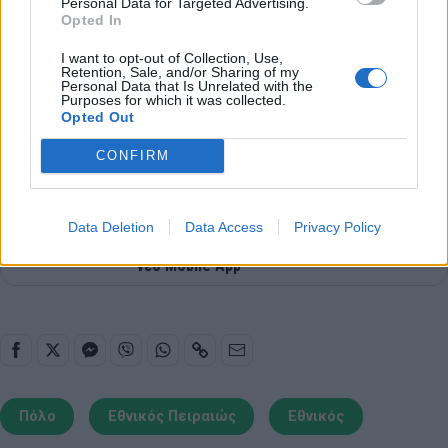
Personal Data for Targeted Advertising.
Opted In
I want to opt-out of Collection, Use,
Retention, Sale, and/or Sharing of my
Personal Data that Is Unrelated with the
Purposes for which it was collected.
Opted Out
CONFIRM
Data Deletion
Data Access
Privacy Policy
Παιχνίδι από παντού στη Novibet με το
νέο Mobile App
Πόλο
Εθνικός Πειραιώς
Εθνικός