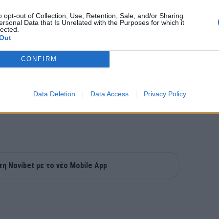
o opt-out of Collection, Use, Retention, Sale, and/or Sharing
ersonal Data that Is Unrelated with the Purposes for which it
lected.
Out
CONFIRM
Data Deletion
Data Access
Privacy Policy
τη Novibet με το νέο Mobile App