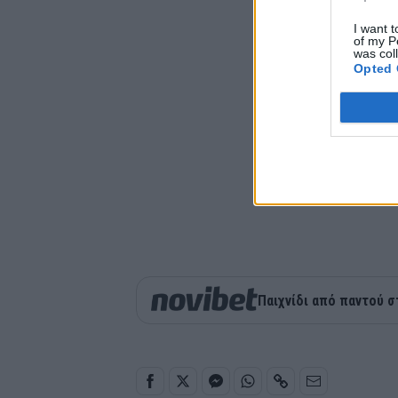
I want t
of my P
was col
Opted 
Παιχνίδι από παντού σ