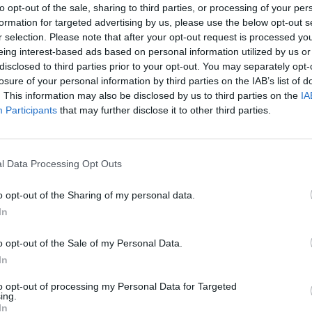
to opt-out of the sale, sharing to third parties, or processing of your per
formation for targeted advertising by us, please use the below opt-out s
ατηγορηματικά τα σενάρια για τον
r selection. Please note that after your opt-out request is processed y
 πατρίδα του επιμένουν, καθώς ο
eing interest-based ads based on personal information utilized by us or
τηρίζει ότι ο 51χρονος, έχει στα χέρια
disclosed to third parties prior to your opt-out. You may separately opt-
losure of your personal information by third parties on the IAB’s list of
 και δύο ομάδες από τη Μέση Ανατολή.
. This information may also be disclosed by us to third parties on the
IA
Participants
that may further disclose it to other third parties.
εις πολύ καλές προτάσεις: τον θέλει πολύ
παραμένει ενεργή, και επίσης υπάρχουν
λή».
l Data Processing Opt Outs
o opt-out of the Sharing of my personal data.
In
 θέμα με Ρεμπρόφ»
o opt-out of the Sale of my Personal Data.
In
ρόφ συμφώνησε και αναλαμβάνει» - Όσα
to opt-out of processing my Personal Data for Targeted
ία
ing.
In