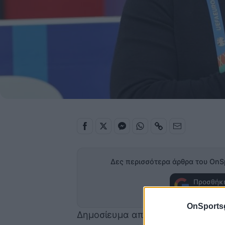
Δες περισσότερα άρθρα του OnS
Προσθήκη
στα α
OnSports
Δημοσίευμα από την Ουκρανία αν