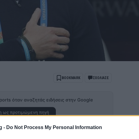
BOOKMARK
ΣΧΟΛΙΑΣΕ
ports όταν αναζητάς ειδήσεις στην Google
 ως προτιμώμενη πηγή
ποτελέσματα Google
g -
Do Not Process My Personal Information
έφερε ότι
ο Παναθηναϊκός συμφώνησε