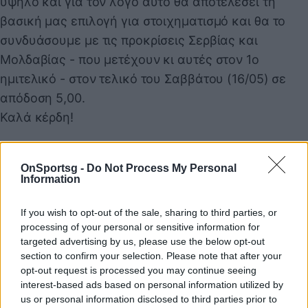
υψηλό και για τον λόγο αυτό θα αποτελέσει τη
βασική μας επιλογή για στοιχηματισμό και θα το
συνδυάσουμε με τις προκρίσεις Σερβίας και
Μολδαβίας - που μετέχουν κι αυτές στον 1ο
ημιτελικό - στον τελικό του Σαββάτου (16/05) σε
απόδοση 5,00.
Καλά κέρδη!
Η πρόταση της ημέρας (12/05):
OnSportsg -
Do Not Process My Personal
Information
Ελλάδα Νικητής 1ου ημιτελικού, Σερβία και
If you wish to opt-out of the sale, sharing to third parties, or
Μολδαβία Πρόκριση στον τελικό
processing of your personal or sensitive information for
Απόδοση: 5,00
targeted advertising by us, please use the below opt-out
section to confirm your selection. Please note that after your
opt-out request is processed you may continue seeing
interest-based ads based on personal information utilized by
Παιχνίδι από παντού στη Novibet με το
us or personal information disclosed to third parties prior to
νέο Mobile App