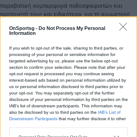
παραβατική συμπεριφορά ποδοσφαιριστών και
προπονητή τους και ειδικότερα, για τη συμμετοχή
τους σε συμπλοκές, μετά τη λήξη του μεταξύ τους
OnSportsg -
Do Not Process My Personal
αγώνα στις 13/04/2025 στο Στάδιο Γ. Καραϊσκάκης,
Information
για την φάση των play off SUPER LEAGUE 1,
αγωνιστικής περιόδου 2024/2025.
If you wish to opt-out of the sale, sharing to third parties, or
processing of your personal or sensitive information for
Τα ανωτέρω προκύπτουν από το Φύλλο Αγώνα και
targeted advertising by us, please use the below opt-out
τις Εκθέσεις των Παρατηρητών του αγώνα της
section to confirm your selection. Please note that after your
διοργανώτριας αρχής και της ΔΕΑΒ, σχετικά
opt-out request is processed you may continue seeing
interest-based ads based on personal information utilized by
έγγραφα της Αστυνομίας, καθώς και σχετικό
us or personal information disclosed to third parties prior to
βιντεοληπτικό υλικό από τις κάμερες του γηπέδου.
your opt-out. You may separately opt-out of the further
Σημειώνεται ότι αναφορικά με φερόμενες πράξεις
disclosure of your personal information by third parties on the
IAB’s list of downstream participants. This information may
βίας σε βάρος δύο ποδοσφαιριστών της
also be disclosed by us to third parties on the
IAB’s List of
φιλοξενούμενης ομάδας, κατά την αποχώρησή
Downstream Participants
that may further disclose it to other
τους προς τα αποδυτήρια (μετά από εκ μέρους τους
third parties.
σχετική καταγγελία προς τους παρατηρητές του