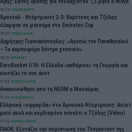
Άρης: Εκτός δράσης για τουλάχιστον 1,5 μήνα ο Νινγκ
18:24
ΠΟΔΟΣΦΑΙΡΟ
Άρσεναλ - Ντόρτμουντ 2-3: Καρέτσας και Τζόλης
έλαμψαν σε ματσάρα στο Emirates Cup
18:07
EUROLEAGUE
Δημήτρης Γιαννακόπουλος: «Αγαπώ τον Παναθηναϊκό
– Τα καρποφόρα δέντρα χτυπούν»
18:01
ΜΠΑΣΚΕΤ
EuroBasket U16: Η Ελλάδα «καθάρισε» τη Γεωργία και
κοιτάζει τα νοκ άουτ
17:52
SUPER LEAGUE
Ανακοινώθηκε από τη ΝΕΟΜ ο Μασούρας
17:41
ΠΟΔΟΣΦΑΙΡΟ
Ελληνική «σφραγίδα» στο Άρσεναλ-Ντόρτμουντ: Ασίστ
μισό γκολ και κερδισμένο πέναλτι ο Τζόλης (Video)
17:20
SUPER LEAGUE
ΠΑΟΚ: Εξετάζει την περίπτωση του Τένγκστεντ της