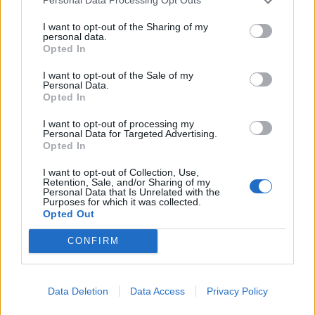
Personal Data Processing Opt Outs
αγώνα), η ΔΕΑΒ ζήτησε από τις αρμόδιες υπηρεσίες
I want to opt-out of the Sharing of my
της ΕΛ.ΑΣ. την περαιτέρω διερεύνηση προς
personal data.
Opted In
εξεύρεση και ταυτοποίηση τυχόν υπαιτίων
δραστών, ώστε να επιβληθούν οι προβλεπόμενες
I want to opt-out of the Sale of my
Personal Data.
διοικητικές κυρώσεις.
Opted In
Εφαρμογή άρθρου 9 του ν.5085/2024".
I want to opt-out of processing my
Personal Data for Targeted Advertising.
Opted In
Παιχνίδι από παντού στη Novibet με το
I want to opt-out of Collection, Use,
νέο Mobile App
Retention, Sale, and/or Sharing of my
Personal Data that Is Unrelated with the
Purposes for which it was collected.
Opted Out
CONFIRM
COMMENTS
Data Deletion
Data Access
Privacy Policy