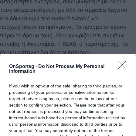
απαραίτητες ενέργειες, συνομιλήσαμε με όλους
τους αξιωματούχους, με όλα τα αρμόδια όργανα
και έδωσα εγώ προσωπικά εντολή να
προχωρήσουν τα πράγματα. Τα πράγματα έχουν
πάρει το δρόμο τους, όλοι γνωρίζουν τι ακριβώς
συνέβη, η Αστυνομία, η ΔΕΑΒ, ο παρατηρητής. Τα
έχουν καταγγείλει όλα οι παίκτες».
Το σχόλιο του Βαγγέλη Μαρινάκη και για το εάν το
OnSportsg -
Do Not Process My Personal
άκουσε: «Όχι δεν το άκουσα τίποτα, όμως μετά από
Information
αρκετή ώρα, το είδα σε sites. Αυτό που μου
προκαλεί εντύπωση, είναι ότι ο πρόεδρος της Super
If you wish to opt-out of the sale, sharing to third parties, or
processing of your personal or sensitive information for
League, που έχει στην κατοχή του media,
targeted advertising by us, please use the below opt-out
αποκάλεσε τους δημοσιογράφους, τσίρκο. Εκτός κι
section to confirm your selection. Please note that after your
αν εννοούσε πως είναι γενναίοι και πως
opt-out request is processed you may continue seeing
interest-based ads based on personal information utilized by
ακροβατούν στη δύσκολη δουλειά που κάνουν».
us or personal information disclosed to third parties prior to
Το δημοσίευμα για τον Έλληνα παίκτη που έβριζε
your opt-out. You may separately opt-out of the further