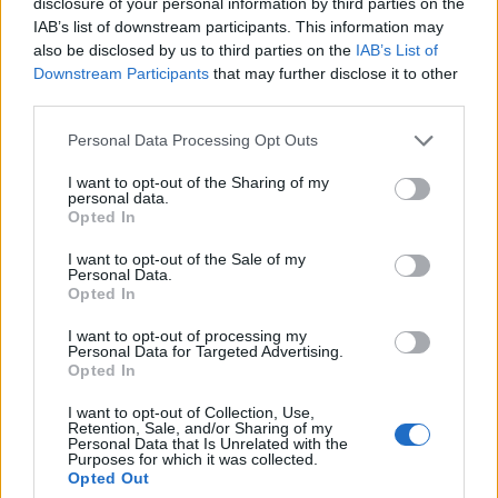
τον Λαμέλα: «Δεν έχω πρόβλημα να απαντήσω σε
disclosure of your personal information by third parties on the
IAB’s list of downstream participants. This information may
όλα, είχα καλέσει όλους τους δημοσιογράφους και
also be disclosed by us to third parties on the
IAB’s List of
δεν είχα πρόβλημα να απαντήσω σε κάθε ερώτηση.
Downstream Participants
that may further disclose it to other
Επειδή ο Λαμέλα έχει βρεθεί στο επίκεντρο, νομίζω
third parties.
το περιστατικό το οποίο γνωρίζω, δείχνει την
Personal Data Processing Opt Outs
προβοκατόρικη συμπεριφορά εις βάρος του. Τον
I want to opt-out of the Sharing of my
είχαν βάλει στο στόχο από το ημίχρονο. Προκαλεί
personal data.
Opted In
εντύπωση, που ενημερωθήκαν οι διαιτητές από την
πλευρά της ΑΕΚ, στο τέλος και όχι από τον τέταρτο
I want to opt-out of the Sale of my
Personal Data.
διαιτητή στο ημίχρονο, για το γεγονός πως Έλληνας
Opted In
παίκτης του Ολυμπιακού προκαλεί και βρίζει τον
I want to opt-out of processing my
Λαμέλα. Ονειρεύομαι μια νέα σελίδα στο ελληνικό
Personal Data for Targeted Advertising.
Opted In
ποδόσφαιρο, άλλα πράγματα και όχι αυτά που
ζήσαμε χτες».
I want to opt-out of Collection, Use,
Retention, Sale, and/or Sharing of my
Personal Data that Is Unrelated with the
Purposes for which it was collected.
Opted Out
Παιχνίδι από παντού στη Novibet με το