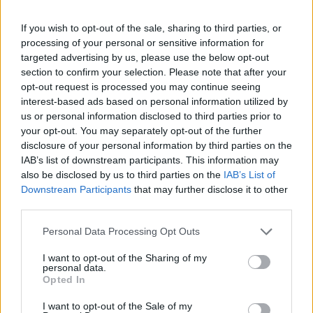
Διαιτησίας.
If you wish to opt-out of the sale, sharing to third parties, or
8.
Όλος ο φίλαθλος κόσμος, η νεολαία που είναι σε
processing of your personal or sensitive information for
αναβρασμό, όλοι συζητούν ότι με όσα γίνονται το
targeted advertising by us, please use the below opt-out
section to confirm your selection. Please note that after your
πρωτάθλημα αυτό θα κινδυνεύσει να μην τελειώσει!
opt-out request is processed you may continue seeing
Αυτό θέλετε; Έρχονται εκλογές σε λίγο καιρό με
interest-based ads based on personal information utilized by
μεγάλες κοινωνικές εντάσεις, θέλετε το γήπεδο να
us or personal information disclosed to third parties prior to
your opt-out. You may separately opt-out of the further
γίνει χώρος αποσυμπίεσης της έντασης ή θα το
disclosure of your personal information by third parties on the
αφήσετε να είναι καζάνι που βράζει με ότι αυτό
IAB’s list of downstream participants. This information may
συνεπάγεται; Ξεκάθαρα λόγια λοιπόν! Βούληση
also be disclosed by us to third parties on the
IAB’s List of
Downstream Participants
that may further disclose it to other
όλων των φιλάθλων, των ομάδων και της Πολιτείας
third parties.
είναι να πάμε σε ομαλή και δίκαιη διεξαγωγή των
playoffs και playouts. Σε ότι αφορά στα play-off
Personal Data Processing Opt Outs
ξεκάθαρα και χωρίς καμμιά δικαιολογία: Ελίτ
I want to opt-out of the Sharing of my
personal data.
διαιτητές και τοπ διαιτητές από τα 6 μεγάλα
Opted In
πρωταθλήματα της Ευρώπης και αν δεν μπορείτε να
I want to opt-out of the Sale of my
το κάνετε κύριε Μπένετ, αποχωρήστε και να