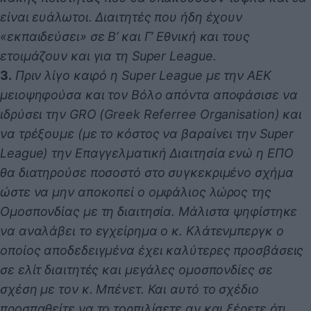
είναι ευάλωτοι. Διαιτητές που ήδη έχουν
«εκπαιδεύσει» σε Β’ και Γ’ Εθνική και τους
ετοιμάζουν και για τη Super League.
3.
Πριν λίγο καιρό η Super League με την ΑΕΚ
μειοψηφούσα και τον Βόλο απόντα αποφάσισε να
ιδρύσει την GRO (Greek Referree Organisation) και
να τρέξουμε (με το κόστος να βαραίνει την Super
League) την Επαγγελματική Διαιτησία ενώ η ΕΠΟ
θα διατηρούσε ποσοστό στο συγκεκριμένο σχήμα
ώστε να μην αποκοπεί ο ομφάλιος λώρος της
Ομοσπονδίας με τη διαιτησία. Μάλιστα ψηφίστηκε
να αναλάβει το εγχείρημα ο κ. Κλάτενμπεργκ ο
οποίος αποδεδειγμένα έχει καλύτερες προσβάσεις
σε ελίτ διαιτητές και μεγάλες ομοσπονδίες σε
σχέση με τον κ. Μπένετ. Και αυτό το σχέδιο
προσπαθείτε να το τορπιλίσετε αν και ξέρετε ότι